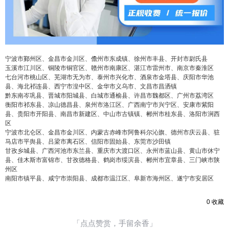
宁波市鄞州区、金昌市金川区、儋州市东成镇、徐州市丰县、开封市尉氏县
玉溪市江川区、铜陵市铜官区、赣州市南康区、湛江市雷州市、南京市秦淮区
七台河市桃山区、芜湖市无为市、泰州市兴化市、酒泉市金塔县、庆阳市华池
县、海北祁连县、西宁市湟中区、金华市义乌市、文昌市昌洒镇
黔东南岑巩县、晋城市阳城县、白城市通榆县、许昌市魏都区、广州市荔湾区
衡阳市祁东县、凉山德昌县、泉州市洛江区、广西南宁市兴宁区、安康市紫阳
县、贵阳市开阳县、南昌市新建区、中山市古镇镇、郴州市桂东县、洛阳市涧西
区
宁波市北仑区、金昌市金川区、内蒙古赤峰市阿鲁科尔沁旗、德州市庆云县、驻
马店市平舆县、吕梁市离石区、信阳市固始县、东莞市沙田镇
甘孜乡城县、广西河池市东兰县、重庆市大渡口区、永州市蓝山县、黄山市休宁
县、佳木斯市富锦市、甘孜德格县、鹤岗市绥滨县、郴州市宜章县、三门峡市陕
州区
南阳市镇平县、咸宁市崇阳县、成都市温江区、阜新市海州区、遂宁市安居区
0
收藏
「点点赞赏，手留余香」