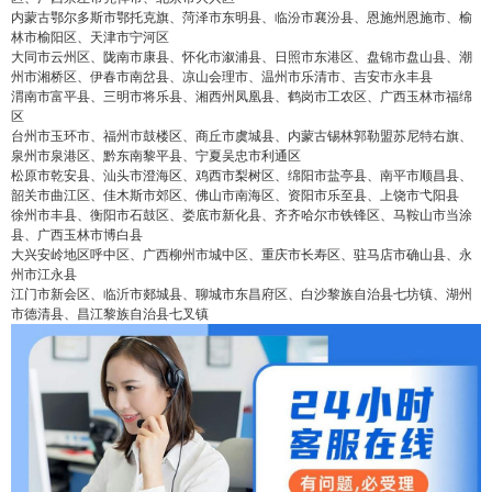
内蒙古鄂尔多斯市鄂托克旗、菏泽市东明县、临汾市襄汾县、恩施州恩施市、榆
林市榆阳区、天津市宁河区
大同市云州区、陇南市康县、怀化市溆浦县、日照市东港区、盘锦市盘山县、潮
州市湘桥区、伊春市南岔县、凉山会理市、温州市乐清市、吉安市永丰县
渭南市富平县、三明市将乐县、湘西州凤凰县、鹤岗市工农区、广西玉林市福绵
区
台州市玉环市、福州市鼓楼区、商丘市虞城县、内蒙古锡林郭勒盟苏尼特右旗、
泉州市泉港区、黔东南黎平县、宁夏吴忠市利通区
松原市乾安县、汕头市澄海区、鸡西市梨树区、绵阳市盐亭县、南平市顺昌县、
韶关市曲江区、佳木斯市郊区、佛山市南海区、资阳市乐至县、上饶市弋阳县
徐州市丰县、衡阳市石鼓区、娄底市新化县、齐齐哈尔市铁锋区、马鞍山市当涂
县、广西玉林市博白县
大兴安岭地区呼中区、广西柳州市城中区、重庆市长寿区、驻马店市确山县、永
州市江永县
江门市新会区、临沂市郯城县、聊城市东昌府区、白沙黎族自治县七坊镇、湖州
市德清县、昌江黎族自治县七叉镇