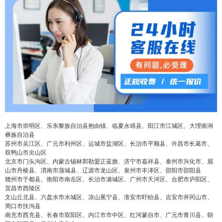
上海市崇明区、乐东黎族自治县抱由镇、临夏永靖县、阳江市江城区、大理南涧
彝族自治县
苏州市吴江区、广元市利州区、运城市盐湖区、长治市平顺县、许昌市长葛市、
双鸭山市尖山区
北京市门头沟区、内蒙古锡林郭勒盟正蓝旗、济宁市嘉祥县、泰州市兴化市、眉
山市丹棱县、渭南市蒲城县、辽源市龙山区、泉州市丰泽区、邵阳市邵阳县
赣州市于都县、衡阳市南岳区、长治市潞城区、广州市天河区、合肥市庐阳区、
宜昌市西陵区
文山丘北县、六盘水市水城区、凉山冕宁县、淮安市盱眙县、吉安市井冈山市、
周口市扶沟县
南充市西充县、长春市双阳区、内江市市中区、红河蒙自市、广元市青川县、朝