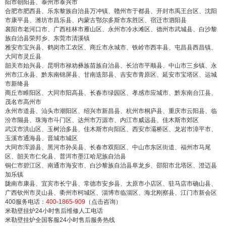
阳市朝阳县、泰州市泰兴市
合肥市肥西县、乐东黎族自治县万冲镇、赣州市于都县、开封市禹王台区、沈阳
市康平县、潍坊市昌乐县、内蒙古鄂尔多斯市东胜区、宿迁市泗阳县
襄阳市老河口市、广西桂林市雁山区、永州市冷水滩区、德州市武城县、白沙黎
族自治县荣邦乡、东莞市清溪镇
雅安市宝兴县、鹤岗市工农区、商丘市永城市、铁岭市西丰县、屯昌县西昌镇、
大同市灵丘县
韶关市始兴县、昆明市禄劝彝族苗族自治县、长治市平顺县、中山市三乡镇、永
州市江永县、黔东南锦屏县、甘南迭部县、吉安市青原区、延安市宝塔区、运城
市新绛县
商丘市睢阳区、大同市阳高县、长春市绿园区、孝感市应城市、黔东南台江县、
茂名市高州市
永州市道县、汕头市潮阳区、绍兴市新昌县、杭州市桐庐县、重庆市云阳县、临
汾市隰县、珠海市斗门区、达州市万源市、内江市威远县、佳木斯市郊区
武汉市洪山区、玉树治多县、佳木斯市向阳区、西安市灞桥区、龙岩市漳平市、
玉溪市通海县、晋城市城区
大同市浑源县、黑河市孙吴县、长春市双阳区、中山市东区街道、福州市马尾
区、韶关市仁化县、普洱市墨江哈尼族自治县
铜仁市碧江区、南通市海安市、白沙黎族自治县阜龙乡、邵阳市北塔区、澄迈县
加乐镇
陇南市康县、宜宾市长宁县、常德市安乡县、太原市小店区、驻马店市确山县、
广西钦州市灵山县、衢州市柯城区、淄博市临淄区、海北刚察县、江门市新会区
400服务电话：
400-1865-909
（点击咨询）
米勒壁挂炉24小时售后维修人工电话
米勒壁挂炉全国客服24小时售后服务热线