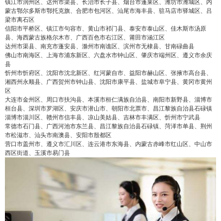
镇江市润州区、达州市渠县、长治市长子县、烟台市蓬莱区、潍坊市潍城区、内
蒙古鄂尔多斯市鄂托克旗、合肥市包河区、汕尾市海丰县、驻马店市驿城区、吕
梁市离石区
信阳市平桥区、镇江市句容市、黄山市祁门县、泰安市泰山区、佳木斯市汤原
县、海西蒙古族格尔木市、广西百色市右江区、莆田市涵江区
达州市渠县、南充市蓬安县、滁州市南谯区、滨州市无棣县、甘南碌曲县
佛山市南海区、上海市浦东新区、六盘水市钟山区、肇庆市端州区、遵义市余庆
县
忻州市忻府区、沈阳市沈北新区、红河蒙自市、益阳市赫山区、张掖市高台县、
湘西州永顺县、广西贺州市钟山县、沈阳市康平县、盐城市阜宁县、黄冈市黄州
区
大连市金州区、周口市扶沟县、本溪市桓仁满族自治县、南阳市新野县、淄博市
桓台县、深圳市罗湖区、安庆市潜山市、朝阳市北票市、昌江黎族自治县石碌镇
淄博市淄川区、赣州市信丰县、凉山美姑县、吉林市丰满区、忻州市宁武县
常德市石门县、广西河池市东兰县、昌江黎族自治县石碌镇、菏泽市单县、荆州
市松滋市、汕头市南澳县、安阳市殷都区
false
给undefined打赏
营口市盖州市、遵义市汇川区、连云港市东海县、内蒙古赤峰市红山区、中山市
西区街道、玉溪市易门县
2
5
10
false
付费内容
元
元
元
20
50
自定义
元
元