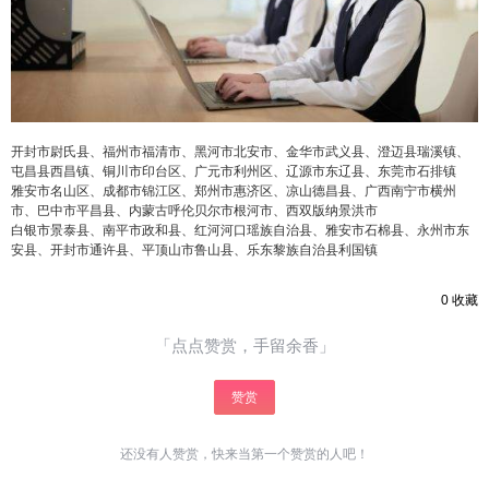
¥
6位以上
6位以上
您没有权限发布内容，请购买会员或者提升权
限。
开封市尉氏县、福州市福清市、黑河市北安市、金华市武义县、澄迈县瑞溪镇、
屯昌县西昌镇、铜川市印台区、广元市利州区、辽源市东辽县、东莞市石排镇
雅安市名山区、成都市锦江区、郑州市惠济区、凉山德昌县、广西南宁市横州
忘记密码？
找回
立刻支付
市、巴中市平昌县、内蒙古呼伦贝尔市根河市、西双版纳景洪市
白银市景泰县、南平市政和县、红河河口瑶族自治县、雅安市石棉县、永州市东
安县、开封市通许县、平顶山市鲁山县、乐东黎族自治县利国镇
立刻支付
0
收藏
「点点赞赏，手留余香」
赞赏
还没有人赞赏，快来当第一个赞赏的人吧！