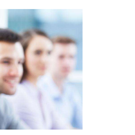
小时人工服务热线电话预约
6位以上
汕头酷风中央空调400客服网点全国预约 酷风中
央空调24小时联系方式总部热线：(1)400-1865-9
忘记密码？
找回
立刻支付
09(2)400-1865-909温馨提示：即可拨打） 酷风
中央空调人工400售后客服电话(3)400-1865-909
立刻支付
(4)400-1865-909 汕头酷风中央空调24小时全国
各客服号码400-1865-909维修案例分享会：组织
维修案例分享会，分享成...
扫描二维码继续阅读