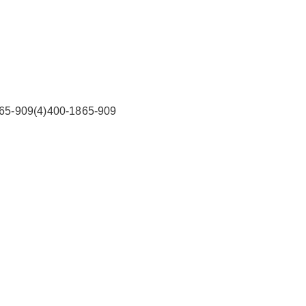
2026/3/07
碧清网 @ 碧清网
09(4)400-1865-909
false
给undefined打赏
2
5
10
false
付费内容
元
元
元
20
50
自定义
元
元
¥
汕头酷风中央空调客服电话24
6位以上
您没有权限发布内容，请购买会员或者提升权
限。