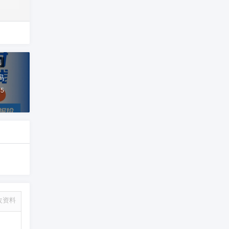
创
码
45
改资料