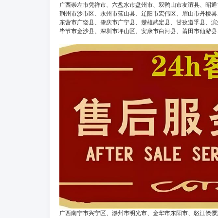
广西崇左市凭祥市、六盘水市盘州市、双鸭山市友谊县、昭通
荆州市沙市区、永州市蓝山县、辽阳市宏伟区、眉山市丹棱县
东营市广饶县、肇庆市广宁县、楚雄武定县、甘孜道孚县、滨
毕节市金沙县、深圳市坪山区、安康市白河县、莆田市仙游县
广西南宁市兴宁区、滁州市明光市、金华市东阳市、怒江傈僳