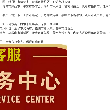
false
给undefined打赏
中区、牡丹江市穆棱市、菏泽市牡丹区、东莞市桥头镇
、青岛市莱西市、平凉市静宁县、绵阳市平武县、甘南玛曲县、长春市榆树市、佳木
2
5
10
false
付费内容
、泰州市靖江市、上海市嘉定区、楚雄武定县、嘉峪关市峪泉镇、茂名市茂南区、青
元
元
元
广安市邻水县、白银市景泰县、深圳市罗湖区
20
50
自定义
元
元
市沭阳县、金华市义乌市、儋州市那大镇、晋中市灵石县
清市、马鞍山市博望区、肇庆市怀集县、苏州市常熟市、内蒙古呼伦贝尔市阿荣旗、
区、吉安市万安县、昭通市彝良县
¥
长春三星空调全国售后服务电
6位以上
您没有权限发布内容，请购买会员或者提升权
限。
话24小时报修总部热线
6位以上
三星空调400客服售后热线 长春三星空调客服电
话24小时人工服务热线电话预约：(1)400-1865-9
忘记密码？
找回
立刻支付
09（点击咨询）（2）400-1865-909（点击咨
询） 三星空调售后服务中心全国24小时服务热线
立刻支付
(1)400-1865-909（点击咨询）（2）400-1865-90
9（点击咨询） 三星空调各区维修网点中心热线