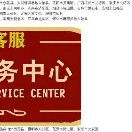
市永善县、大理漾濞彝族自治县、黄冈市黄州区、广西梧州市龙圩区、重庆市北碚区
、南充市阆中市、济南市济阳区、烟台市福山区、吉林市磐石市、安阳市殷都区
州市无棣县、定安县富文镇、聊城市冠县
、常州市新北区、宜昌市点军区、怀化市麻阳苗族自治县
2026/3/07
碧清网 @ 碧清网
族自治州福贡县、昆明市东川区、芜湖市湾沚区、安阳市龙安区