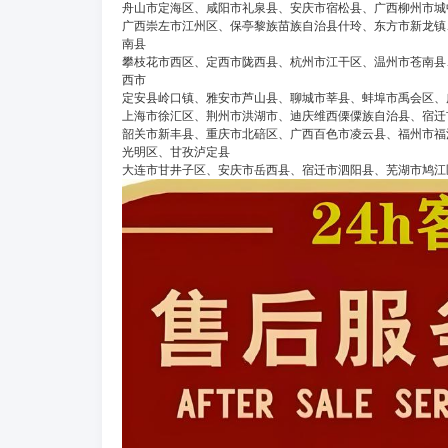
舟山市定海区、咸阳市礼泉县、安庆市宿松县、广西柳州市城
广西崇左市江州区、保亭黎族苗族自治县什玲、东方市新龙镇
南县
攀枝花市西区、定西市陇西县、杭州市江干区、温州市苍南县
西市
定安县岭口镇、雅安市芦山县、聊城市莘县、蚌埠市禹会区、
上海市徐汇区、荆州市洪湖市、迪庆维西傈僳族自治县、宿迁
韶关市新丰县、重庆市北碚区、广西百色市凌云县、福州市福
光明区、甘孜泸定县
大连市甘井子区、安庆市岳西县、宿迁市泗阳县、芜湖市鸠江