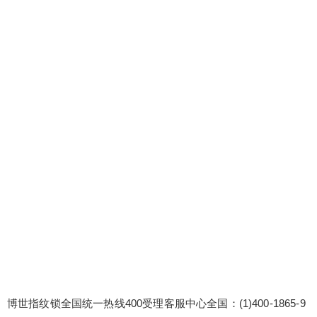
指纹锁全国统一热线400受理客服中心全国：(1)400
-1865-909 博世指纹锁售后服务24小时人工服务电
话:(2)400-1865-909 博世指纹锁售后维修电话多少_
附近地址查询服务热线 博世指纹锁维修服务多语言
服务，跨越沟通障碍：为外籍或语言不通的客户提
供多语言服务，如英语、日语等，跨越沟通障碍，
扫描二维码继续阅读
提...
博世指纹锁全国统一热线400受理客服中心全国：(1)400-1865-9