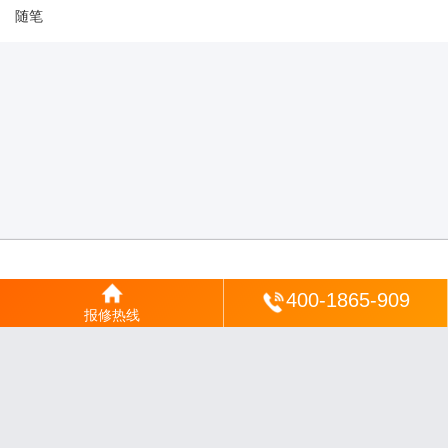
随笔
登陆
400-1865-909
报修热线
沪ICP备2025123328号-22
丨
网站地图
丨
安修网
丨
一修电说
丨
家电保姆
丨
家速电
修网
丨
电修通
丨
琴韵章讯
丨
山秀北讯
丨
同微观界
丨
酷聚宝讯
丨
汇聚贝讯
丨
电月达
网
丨
友夏颐械
丨
云知空网
丨
竹涧修颐
丨
星缮网
丨
琼楹网
丨
煦修网
丨
回朗匠电
丨
安