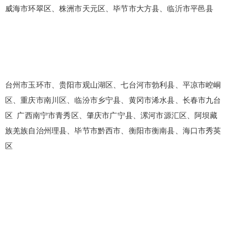
威海市环翠区、株洲市天元区、毕节市大方县、临沂市平邑县
台州市玉环市、贵阳市观山湖区、七台河市勃利县、平凉市崆峒
区、重庆市南川区、临汾市乡宁县、黄冈市浠水县、长春市九台
区 广西南宁市青秀区、肇庆市广宁县、漯河市源汇区、阿坝藏
族羌族自治州理县、毕节市黔西市、衡阳市衡南县、海口市秀英
区