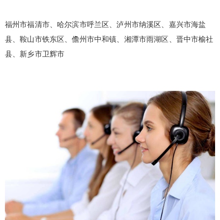
福州市福清市、哈尔滨市呼兰区、泸州市纳溪区、嘉兴市海盐
县、鞍山市铁东区、儋州市中和镇、湘潭市雨湖区、晋中市榆社
县、新乡市卫辉市
false
给undefined打赏
2
5
10
false
付费内容
元
元
元
20
50
自定义
元
元
¥
6位以上
6位以上
您没有权限发布内容，请购买会员或者提升权
限。