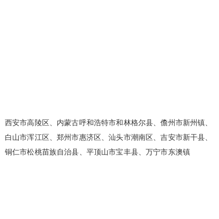
西安市高陵区、内蒙古呼和浩特市和林格尔县、儋州市新州镇、
白山市浑江区、郑州市惠济区、汕头市潮南区、吉安市新干县、
铜仁市松桃苗族自治县、平顶山市宝丰县、万宁市东澳镇