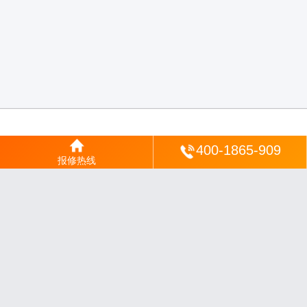
登陆
400-1865-909
报修热线
沪ICP备2025123328号-22
丨
网站地图
丨
安修网
丨
一修电说
丨
家电保姆
丨
家速电
修网
丨
电修通
丨
琴韵章讯
丨
山秀北讯
丨
同微观界
丨
酷聚宝讯
丨
汇聚贝讯
丨
电月达
网
丨
友夏颐械
丨
云知空网
丨
竹涧修颐
丨
星缮网
丨
琼楹网
丨
煦修网
丨
回朗匠电
丨
安
电夏网
丨
修匠维修
丨
荣德快修
丨
家匠修电网
丨
家保修
丨
修通分享
丨
维保快线
丨
维
技工坊
丨
超流智库
丨
擎修阁
丨
悬胶智库
丨
仙娄家修
丨
艺修百识
丨
阿途修站
丨
有家
修站
丨
家电速修
丨
速修家电网
丨
安心家电网
丨
全能家电保姆
丨
电修匠札记
丨
快修
阁
丨
家电修匠
丨
电易修
丨
悬胶智库
丨
琴心网
丨
琥梦网
丨
翠流逸讯
丨
醉琼网
丨
碧城
网