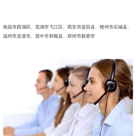
南昌市西湖区、芜湖市弋江区、西安市蓝田县、赣州市石城县、
温州市龙港市、晋中市和顺县、郑州市新密市
false
给undefined打赏
2
5
10
false
付费内容
元
元
元
20
50
自定义
元
元
¥
6位以上
6位以上
您没有权限发布内容，请购买会员或者提升权
限。