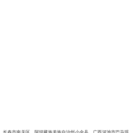
长春市南关区、阿坝藏族羌族自治州小金县、广西河池市巴马瑶