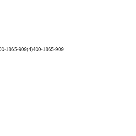
2026/3/07
碧清网 @ 碧清网
5-909(4)400-1865-909
false
给undefined打赏
2
5
10
false
付费内容
元
元
元
20
50
自定义
元
元
¥
无锡富士通空调售后服务热线
6位以上
您没有权限发布内容，请购买会员或者提升权
限。