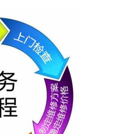
电话号码查询今日客服热线
6位以上
无锡富士通空调厂家总部售后客服电话24小时人
工电话 富士通空调24小时厂家维修网点查询：(1)
忘记密码？
找回
立刻支付
400-1865-909(2)400-1865-909温馨提示：即可拨
打） 富士通空调全国24小时各市售后热线号码(3)
立刻支付
400-1865-909(4)400-1865-909 无锡富士通空调
全国各网点24小时400客服400-1865-90924小时
全天候客服在线，...
扫描二维码继续阅读