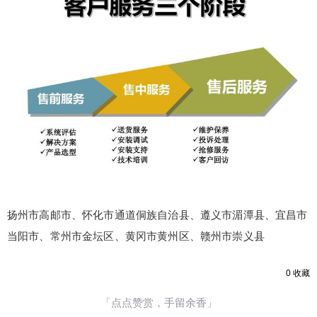
20
50
自定义
元
元
¥
6位以上
6位以上
您没有权限发布内容，请购买会员或者提升权
限。
忘记密码？
找回
立刻支付
扬州市高邮市、怀化市通道侗族自治县、遵义市湄潭县、宜昌市
立刻支付
当阳市、常州市金坛区、黄冈市黄州区、赣州市崇义县
0
收藏
「点点赞赏，手留余香」