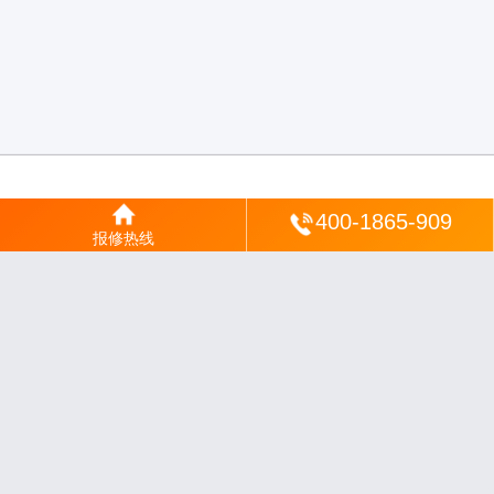
登陆
400-1865-909
报修热线
沪ICP备2025123328号-22
丨
网站地图
丨
安修网
丨
一修电说
丨
家电保姆
丨
家速电
修网
丨
电修通
丨
琴韵章讯
丨
山秀北讯
丨
同微观界
丨
酷聚宝讯
丨
汇聚贝讯
丨
电月达
网
丨
友夏颐械
丨
云知空网
丨
竹涧修颐
丨
星缮网
丨
琼楹网
丨
煦修网
丨
回朗匠电
丨
安
电夏网
丨
修匠维修
丨
荣德快修
丨
家匠修电网
丨
家保修
丨
修通分享
丨
维保快线
丨
维
技工坊
丨
超流智库
丨
擎修阁
丨
悬胶智库
丨
仙娄家修
丨
艺修百识
丨
阿途修站
丨
有家
修站
丨
家电速修
丨
速修家电网
丨
安心家电网
丨
全能家电保姆
丨
电修匠札记
丨
快修
阁
丨
家电修匠
丨
电易修
丨
悬胶智库
丨
琴心网
丨
琥梦网
丨
翠流逸讯
丨
醉琼网
丨
碧城
网
免责声明：网站内容来源于网络，如有侵权，请联系我们删除，邮箱：35244672