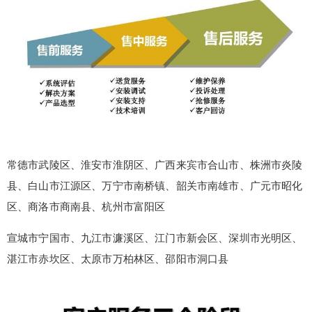
常德市武陵区、淮安市淮阴区、广西来宾市合山市、株洲市炎陵
县、白山市江源区、万宁市南桥镇、韶关市南雄市、广元市昭化
区、商洛市商南县、杭州市富阳区
宣城市宁国市、九江市濂溪区、江门市新会区、深圳市光明区、
false
给undefined打赏
湛江市赤坎区、太原市万柏林区、邵阳市洞口县
2
5
10
false
付费内容
元
元
元