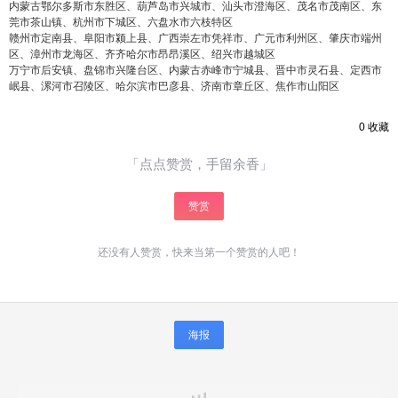
内蒙古鄂尔多斯市东胜区、葫芦岛市兴城市、汕头市澄海区、茂名市茂南区、东
莞市茶山镇、杭州市下城区、六盘水市六枝特区
赣州市定南县、阜阳市颍上县、广西崇左市凭祥市、广元市利州区、肇庆市端州
区、漳州市龙海区、齐齐哈尔市昂昂溪区、绍兴市越城区
万宁市后安镇、盘锦市兴隆台区、内蒙古赤峰市宁城县、晋中市灵石县、定西市
岷县、漯河市召陵区、哈尔滨市巴彦县、济南市章丘区、焦作市山阳区
0
收藏
「点点赞赏，手留余香」
赞赏
还没有人赞赏，快来当第一个赞赏的人吧！
海报