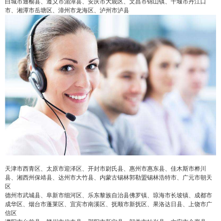
白城市通榆县、遵义市湄潭县、安庆市大观区、文昌市锦山镇、十堰市丹江口
市、湘潭市岳塘区、漳州市龙海区、泸州市泸县
天津市西青区、太原市迎泽区、开封市尉氏县、惠州市惠东县、佳木斯市桦川
县、湘西州保靖县、达州市大竹县、内蒙古锡林郭勒盟锡林浩特市、广元市朝天
区
德州市武城县、阜新市细河区、乐东黎族自治县佛罗镇、琼海市长坡镇、成都市
成华区、烟台市蓬莱区、宜宾市南溪区、抚顺市新抚区、果洛达日县、上饶市广
信区