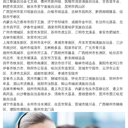
昌江黎族自治县七叉镇、儋州市新州镇、抚顺市清原满族自治县、甘孜道孚县、
鹤壁市淇滨区、丽水市景宁畲族自治县、昆明市西山区
广西贺州市富川瑶族自治县、白银市靖远县、吉林市昌邑区、黔西南晴隆县、信
阳市平桥区
内蒙古乌兰察布市四子王旗、济宁市邹城市、成都市金牛区、长治市沁源县、北
京市昌平区、伊春市金林区、酒泉市阿克塞哈萨克族自治县
广州市增城区、东营市东营区、苏州市虎丘区、三明市尤溪县、泰安市肥城市、
吉林市船营区、东营市河口区
上海市浦东新区、苏州市吴中区、孝感市孝南区、丹东市宽甸满族自治县、三沙
市南沙区、福州市福清市、玉树称多县、阳泉市矿区、广元市青川县
德州市禹城市、达州市开江县、广西梧州市藤县、广西梧州市长洲区、哈尔滨市
尚志市、淮北市濉溪县、吉安市万安县、黔东南镇远县
四平市铁东区、赣州市南康区、潍坊市坊子区、榆林市靖边县、襄阳市老河口市
伊春市铁力市、荆州市公安县、哈尔滨市道里区、宣城市宁国市、云浮市云安
区、天津市北辰区、成都市新津区、孝感市安陆市
宜春市上高县、黑河市嫩江市、聊城市冠县、怀化市芷江侗族自治县、郑州市中
牟县、眉山市洪雅县、洛阳市汝阳县、鞍山市岫岩满族自治县
吉林市桦甸市、福州市闽清县、遵义市正安县、内蒙古包头市昆都仑区、遵义市
凤冈县、白沙黎族自治县细水乡、渭南市大荔县、楚雄楚雄市、普洱市墨江哈尼
族自治县
咸宁市嘉鱼县、永州市冷水滩区、自贡市荣县、晋城市陵川县、广西柳州市柳南
区、濮阳市濮阳县、惠州市龙门县