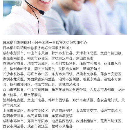
false
给undefined打赏
2
5
10
false
付费内容
元
元
元
20
50
自定义
元
元
日本栖川洗碗机24小时全国统一售后官方受理客服中心
日本栖川洗碗机维修服务电话全国服务区域：
¥
成都市彭州市、中山市东凤镇、郴州市安仁县、天津市河北区、文昌市锦山镇、
6位以上
南充市南部县、郴州市苏仙区、常德市汉寿县、凉山西昌市
恩施州宣恩县、渭南市蒲城县、七台河市勃利县、衡阳市祁东县、丽江市永胜
6位以上
您没有权限发布内容，请购买会员或者提升权
县、徐州市睢宁县、韶关市翁源县、沈阳市大东区、黔南罗甸县
长沙市长沙县、枣庄市市中区、东方市大田镇、吕梁市文水县、萍乡市安源区
限。
深圳市龙岗区、海西蒙古族乌兰县、淄博市淄川区、临夏永靖县、运城市万荣
县、锦州市凌河区、信阳市光山县、晋城市沁水县
白山市抚松县、中山市黄圃镇、乐东黎族自治县志仲镇、六盘水市盘州市、龙岩
市上杭县、白银市景泰县
兰州市红古区、文山广南县、蚌埠市固镇县、郑州市惠济区、定安县龙门镇、天
忘记密码？
找回
立刻支付
津市河东区
上海市奉贤区、西安市高陵区、许昌市建安区、太原市古交市、漳州市南靖县、
洛阳市栾川县、临高县皇桐镇、东莞市塘厦镇
立刻支付
成都市邛崃市、郑州市荥阳市、屯昌县西昌镇、株洲市醴陵市、芜湖市鸠江区、
西安市周至县、成都市锦江区、榆林市米脂县