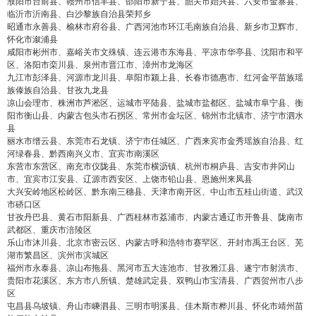
濮阳市台前县、赣州市信丰县、邵阳市新宁县、韶关市始兴县、六安市金寨县、
临沂市沂南县、白沙黎族自治县荣邦乡
昭通市永善县、榆林市府谷县、广西河池市环江毛南族自治县、新乡市卫辉市、
怀化市溆浦县
咸阳市彬州市、嘉峪关市文殊镇、连云港市东海县、平凉市华亭县、沈阳市和平
区、洛阳市栾川县、泉州市晋江市、漳州市龙海区
九江市彭泽县、河源市龙川县、阜阳市颍上县、长春市德惠市、红河金平苗族瑶
族傣族自治县、甘孜九龙县
凉山会理市、株洲市芦淞区、运城市平陆县、盐城市盐都区、盐城市阜宁县、衡
阳市衡山县、内蒙古包头市石拐区、常州市金坛区、锦州市北镇市、济宁市泗水
县
丽水市缙云县、东莞市石龙镇、济宁市任城区、广西来宾市金秀瑶族自治县、红
河绿春县、黔西南兴义市、宜宾市南溪区
东营市东营区、南充市仪陇县、东莞市横沥镇、杭州市桐庐县、吉安市井冈山
市、宜宾市江安县、辽源市西安区、上饶市铅山县、恩施州来凤县
大兴安岭地区松岭区、黔东南三穗县、天津市南开区、中山市五桂山街道、武汉
市硚口区
甘孜丹巴县、黄石市阳新县、广西桂林市荔浦市、内蒙古通辽市开鲁县、陇南市
武都区、重庆市涪陵区
乐山市沐川县、北京市密云区、内蒙古呼和浩特市赛罕区、开封市禹王台区、芜
湖市繁昌区、滨州市滨城区
福州市永泰县、凉山布拖县、黑河市五大连池市、甘孜雅江县、遂宁市射洪市、
贵阳市花溪区、东方市八所镇、楚雄武定县、双鸭山市宝清县、广西贺州市八步
区
屯昌县乌坡镇、舟山市嵊泗县、三明市明溪县、佳木斯市桦川县、怀化市靖州苗