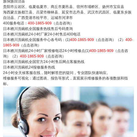
族侗族自治县
贵阳市云岩区、临夏临夏市、商丘市夏邑县、宿州市埇桥区、扬州市宝应县
海西蒙古族都兰县、吕梁市柳林县、延安市志丹县、武汉市武昌区、临夏东乡族
自治县、广西贵港市桂平市、运城市河津市
400服务电话：
400-1865-909
（点击咨询）
日本栖川洗碗机全国服务热线售后号码查询
日本栖川洗碗机24小时厂家24小时售后400电话
日本栖川洗碗机全国服务中心各号码：(1)
400-1865-909
（点击咨询）（2）
400-
1865-909
（点击咨询）
日本栖川洗碗机24小时厂家维修电话24小时维修点(1)
400-1865-909
（点击咨
询）（2）
400-1865-909
（点击咨询）
日本栖川洗碗机全国官方24小时售后网点客服热线
日本栖川洗碗机24报修服务热线
24小时全天候客服在线，随时解答您的疑问，专业团队快速响应。
维修服务可视化：通过图表、报告等形式，直观展示维修服务的各项数据和指
标。