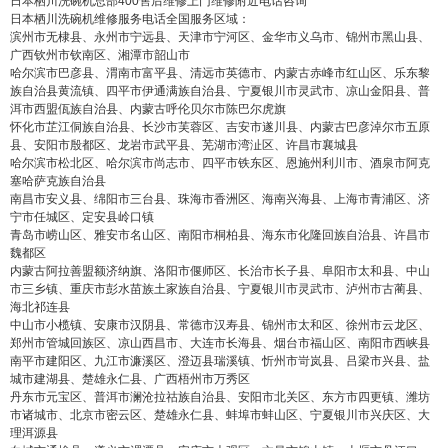
日本栖川洗碗机总部400售后维修上门维修附近电话咨询
日本栖川洗碗机维修服务电话全国服务区域：
滨州市无棣县、永州市宁远县、天津市宁河区、金华市义乌市、锦州市黑山县、
广西钦州市钦南区、湘潭市韶山市
哈尔滨市巴彦县、渭南市富平县、清远市英德市、内蒙古赤峰市红山区、乐东黎
族自治县黄流镇、四平市伊通满族自治县、宁夏银川市灵武市、凉山金阳县、普
洱市西盟佤族自治县、内蒙古呼伦贝尔市陈巴尔虎旗
怀化市芷江侗族自治县、长沙市芙蓉区、吉安市遂川县、内蒙古巴彦淖尔市五原
县、安阳市殷都区、龙岩市武平县、芜湖市湾沚区、许昌市襄城县
哈尔滨市松北区、哈尔滨市尚志市、四平市铁东区、恩施州利川市、酒泉市阿克
塞哈萨克族自治县
南昌市安义县、绵阳市三台县、珠海市香洲区、海南兴海县、上海市青浦区、济
宁市任城区、定安县岭口镇
青岛市崂山区、雅安市名山区、南阳市桐柏县、海东市化隆回族自治县、许昌市
魏都区
内蒙古阿拉善盟额济纳旗、洛阳市偃师区、长治市长子县、阜阳市太和县、中山
市三乡镇、重庆市彭水苗族土家族自治县、宁夏银川市灵武市、泸州市古蔺县、
海北祁连县
中山市小榄镇、安康市汉阴县、常德市汉寿县、锦州市太和区、徐州市云龙区、
郑州市管城回族区、凉山西昌市、大连市长海县、烟台市福山区、南阳市西峡县
南平市建阳区、九江市濂溪区、澄迈县瑞溪镇、忻州市岢岚县、吕梁市兴县、盐
城市建湖县、楚雄永仁县、广西梧州市万秀区
丹东市元宝区、普洱市澜沧拉祜族自治县、安阳市北关区、东方市四更镇、潍坊
市诸城市、北京市密云区、楚雄永仁县、蚌埠市蚌山区、宁夏银川市兴庆区、大
理洱源县