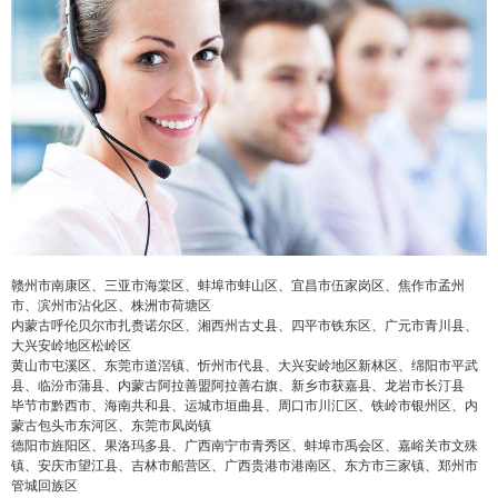
赣州市南康区、三亚市海棠区、蚌埠市蚌山区、宜昌市伍家岗区、焦作市孟州
市、滨州市沾化区、株洲市荷塘区
内蒙古呼伦贝尔市扎赉诺尔区、湘西州古丈县、四平市铁东区、广元市青川县、
大兴安岭地区松岭区
黄山市屯溪区、东莞市道滘镇、忻州市代县、大兴安岭地区新林区、绵阳市平武
县、临汾市蒲县、内蒙古阿拉善盟阿拉善右旗、新乡市获嘉县、龙岩市长汀县
毕节市黔西市、海南共和县、运城市垣曲县、周口市川汇区、铁岭市银州区、内
蒙古包头市东河区、东莞市凤岗镇
德阳市旌阳区、果洛玛多县、广西南宁市青秀区、蚌埠市禹会区、嘉峪关市文殊
镇、安庆市望江县、吉林市船营区、广西贵港市港南区、东方市三家镇、郑州市
管城回族区