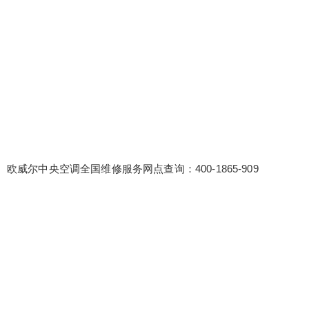
false
给undefined打赏
欧威尔中央空调全国维修服务网点查询：400-1865-909
2
5
10
false
付费内容
元
元
元
20
50
自定义
元
元
¥
6位以上