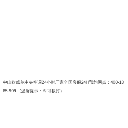
欧威尔中央空调24小时厂家全国客服24H预约网
点：400-1865-909 (温馨提示：即可拨打） 欧威尔
中央空调总部售后服务电话号码 中山欧威尔中央空
调售后电话及服务详解400-1865-909 维修服务可视
化：通过图表、报告等形式，直观展示维修服务的
各项数据和指标。 维修服务多语言服务，跨越沟通
扫描二维码继续阅读
障碍：为外籍...
中山欧威尔中央空调24小时厂家全国客服24H预约网点：400-18
65-909 (温馨提示：即可拨打）