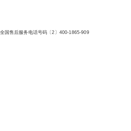
国售后服务电话号码〔2〕400-1865-909
2026/3/07
碧清网 @ 碧清网
false
给undefined打赏
2
5
10
false
付费内容
元
元
元
20
50
自定义
元
元
¥
普罗巴克指纹锁售后电话24小
6位以上
您没有权限发布内容，请购买会员或者提升权
限。