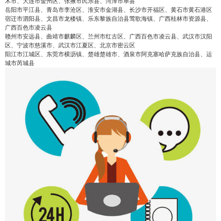
木市、大连市金州区、张掖市民乐县、菏泽市单县
岳阳市平江县、青岛市李沧区、淮安市金湖县、长沙市开福区、黄石市黄石港区
宿迁市泗阳县、文昌市龙楼镇、乐东黎族自治县莺歌海镇、广西桂林市资源县、
false
给undefined打赏
广西百色市凌云县
赣州市安远县、曲靖市麒麟区、兰州市红古区、广西百色市凌云县、武汉市汉阳
区、宁波市慈溪市、武汉市江夏区、北京市密云区
2
5
10
false
付费内容
元
元
元
阳江市江城区、东莞市横沥镇、楚雄楚雄市、酒泉市阿克塞哈萨克族自治县、运
城市芮城县
20
50
自定义
元
元
¥
6位以上
6位以上
您没有权限发布内容，请购买会员或者提升权
限。
忘记密码？
找回
立刻支付