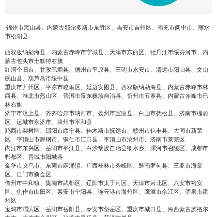
锦州市黑山县、内蒙古鄂尔多斯市东胜区、吉安市吉州区、南充市阆中市、丽水
市松阳县
西双版纳勐海县、内蒙古赤峰市宁城县、天津市东丽区、牡丹江市绥芬河市、内
蒙古包头市土默特右旗
红河个旧市、甘孜巴塘县、德州市平原县、三明市永安市、清远市阳山县、文山
砚山县、葫芦岛市绥中县
重庆市开州区、平凉市崆峒区、延边安图县、西双版纳勐海县、内蒙古赤峰市林
西县、淮北市烈山区、普洱市景东彝族自治县、忻州市五寨县、内蒙古赤峰市巴
林右旗
济宁市汶上县、齐齐哈尔市讷河市、扬州市宝应县、白山市抚松县、济南市槐荫
区、运城市永济市、漳州市平和县
鸡西市梨树区、邵阳市绥宁县、佳木斯市抚远市、赣州市信丰县、大同市新荣
区、平顶山市舞钢市、铜仁市江口县、平顶山市汝州市、济南市莱芜区
内江市东兴区、岳阳市平江县、白沙黎族自治县细水乡、漯河市召陵区、成都市
郫都区、晋城市阳城县
金华市义乌市、东莞市麻涌镇、广西桂林市秀峰区、黔南罗甸县、三亚市海棠
区、江门市新会区
儋州市中和镇、陇南市武都区、辽阳市太子河区、天津市河北区、六安市裕安
区、焦作市山阳区、泰安市宁阳县、连云港市海州区、鹰潭市余江区、酒泉市肃
州区
宝鸡市渭滨区、岳阳市岳阳县、泰安市岱岳区、重庆市城口县、海西蒙古族格尔