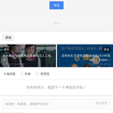
海报
原创
原创
原创
日本栖川洗碗机售后客服电话人工电
昆明长虹空调售后报修热线24小时客
话
服中心全国统一
2026-3-7 12:43:09
2026-3-7 12:43:14
0 条回复
A
作者
M
管理员
所有的伟大，都源于一个勇敢的开始！
修改资料
欢迎您，新朋友，感谢参与互动！