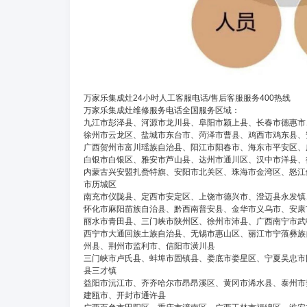
万家乐集成灶24小时人工客服电话/售后客服服务400热线
万家乐集成灶维修服务电话全国服务区域：
九江市彭泽县、河源市龙川县、阜阳市颍上县、长春市德惠市
徐州市云龙区、盐城市东台市、菏泽市曹县、鸡西市鸡东县、
广西贺州市富川瑶族自治县、阳江市阳春市、海东市平安区、
白银市白银区、雅安市芦山县、达州市通川区、汉中市洋县、
内蒙古兴安盟扎赉特旗、安阳市北关区、珠海市金湾区、怒江
市历城区
南充市仪陇县、定西市安定区、上饶市德兴市、澄迈县永发镇
怀化市麻阳苗族自治县、黔西南普安县、金华市义乌市、安康
丽水市青田县、三门峡市陕州区、徐州市沛县、广西南宁市武
西宁市大通回族土族自治县、无锡市惠山区、丽江市宁蒗彝族
州县、荆州市监利市、信阳市潢川县
三门峡市卢氏县、蚌埠市固镇县、娄底市娄星区、宁夏吴忠市
县三才镇
益阳市沅江市、齐齐哈尔市昂昂溪区、黄冈市浠水县、泰州市
建瓯市、开封市通许县