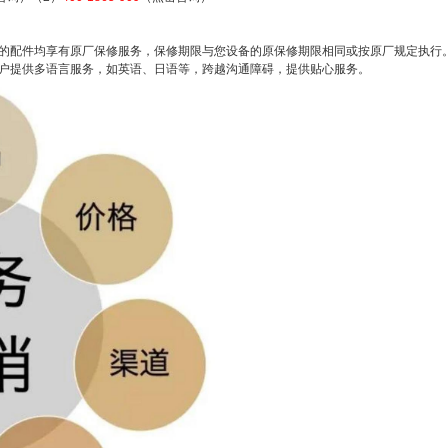
热线是多少
6位以上
的配件均享有原厂保修服务，保修期限与您设备的原保修期限相同或按原厂规定执行
户提供多语言服务，如英语、日语等，跨越沟通障碍，提供贴心服务。
400服务电话：400-1865-909（点击咨询） 万家
乐集成灶400全国售后客服全国电话热线 万家乐
忘记密码？
找回
立刻支付
集成灶24小时厂家各地售后服务电话 万家乐集成
灶服务电话24小时维修：(1)400-1865-909（点击
立刻支付
咨询）（2）400-1865-909（点击咨询） 万家乐
集成灶服务电话/(全国统一网点)24小时客服热线
(1)400-1865-909（点击咨询）（2...
扫描二维码继续阅读