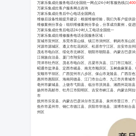
万家乐集成灶服务电话/(全国统一网点)24小时客服热线(1)
400
万家乐集成灶客户服务网点咨询
万家乐集成灶售后中心电话全国网点
维修后设备性能提升建议：根据维修经验，我们为客户提供设
维修案例分享会：组织维修案例分享会，分享成功案例，促进
万家乐集成灶售后电话24小时人工电话全国统一
万家乐集成灶维修服务电话全国服务区域：
宣城市宣州区、东莞市茶山镇、镇江市润州区、鹤岗市东山区
河源市源城区、遵义市红花岗区、松原市宁江区、吉安市吉州
茂名市电白区、绥化市北林区、朝阳市朝阳县、内蒙古巴彦淖
江侗族自治县、厦门市翔安区
菏泽市牡丹区、茂名市电白区、吕梁市兴县、江门市江海区、
昭通市盐津县、定西市岷县、南充市顺庆区、玉树曲麻莱县、
安顺市平坝区、广西贺州市八步区、保山市龙陵县、广西百色
惠州市惠阳区、海南同德县、江门市台山市、九江市共青城市
亳州市蒙城县、上饶市弋阳县、临汾市洪洞县、湘西州花垣县
扬州市高邮市、牡丹江市阳明区、吉安市峡江县、内蒙古阿拉
市
抚州市乐安县、内蒙古巴彦淖尔市五原县、泉州市晋江市、广
焦作市孟州市、铜仁市德江县、庆阳市华池县、淄博市桓台县
州区