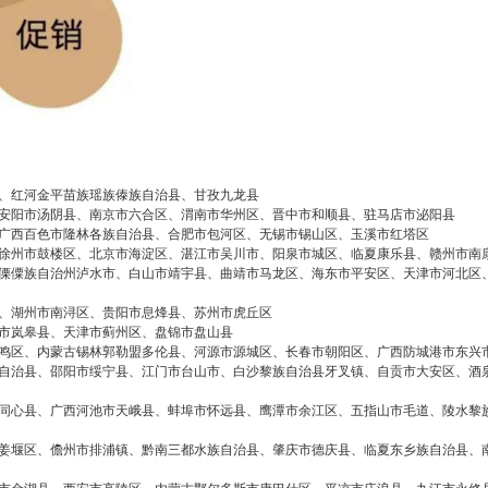
、红河金平苗族瑶族傣族自治县、甘孜九龙县
安阳市汤阴县、南京市六合区、渭南市华州区、晋中市和顺县、驻马店市泌阳县
广西百色市隆林各族自治县、合肥市包河区、无锡市锡山区、玉溪市红塔区
徐州市鼓楼区、北京市海淀区、湛江市吴川市、阳泉市城区、临夏康乐县、赣州市南
傈僳族自治州泸水市、白山市靖宇县、曲靖市马龙区、海东市平安区、天津市河北区
、湖州市南浔区、贵阳市息烽县、苏州市虎丘区
市岚皋县、天津市蓟州区、盘锦市盘山县
鸣区、内蒙古锡林郭勒盟多伦县、河源市源城区、长春市朝阳区、广西防城港市东兴
自治县、邵阳市绥宁县、江门市台山市、白沙黎族自治县牙叉镇、自贡市大安区、酒
同心县、广西河池市天峨县、蚌埠市怀远县、鹰潭市余江区、五指山市毛道、陵水黎
姜堰区、儋州市排浦镇、黔南三都水族自治县、肇庆市德庆县、临夏东乡族自治县、