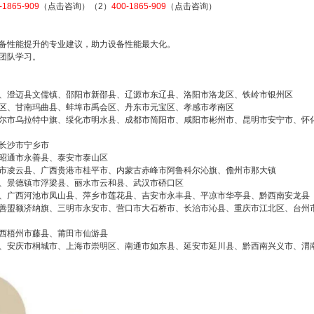
-1865-909
（点击咨询）（2）
400-1865-909
（点击咨询）
备性能提升的专业建议，助力设备性能最大化。
团队学习。
、澄迈县文儒镇、邵阳市新邵县、辽源市东辽县、洛阳市洛龙区、铁岭市银州区
区、甘南玛曲县、蚌埠市禹会区、丹东市元宝区、孝感市孝南区
尔市乌拉特中旗、绥化市明水县、成都市简阳市、咸阳市彬州市、昆明市安宁市、怀
长沙市宁乡市
昭通市永善县、泰安市泰山区
市凌云县、广西贵港市桂平市、内蒙古赤峰市阿鲁科尔沁旗、儋州市那大镇
、景德镇市浮梁县、丽水市云和县、武汉市硚口区
、广西河池市凤山县、萍乡市莲花县、吉安市永丰县、平凉市华亭县、黔西南安龙县
善盟额济纳旗、三明市永安市、营口市大石桥市、长治市沁县、重庆市江北区、台州
西梧州市藤县、莆田市仙游县
、安庆市桐城市、上海市崇明区、南通市如东县、延安市延川县、黔西南兴义市、渭