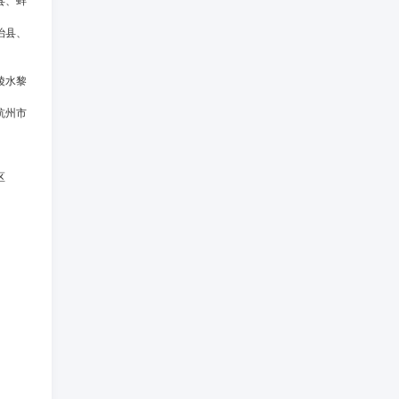
县、蚌
治县、
陵水黎
杭州市
区