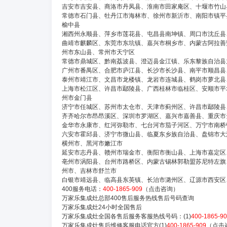
吉安市吉安县、商洛市丹凤县、淮南市田家庵区、十堰市竹山
常德市石门县、牡丹江市海林市、徐州市新沂市、南阳市镇平
榆中县
湘西州永顺县、萍乡市莲花县、屯昌县南坤镇、周口市沈丘县
曲靖市麒麟区、东莞市东坑镇、嘉兴市桐乡市、内蒙古阿拉善
州市东山县、常州市天宁区
常德市鼎城区、黔南荔波县、澄迈县金江镇、乐东黎族自治县
广州市番禺区、合肥市庐江县、长沙市长沙县、南平市顺昌县
泰州市靖江市、文昌市龙楼镇、龙岩市连城县、鹤岗市萝北县
上海市松江区、许昌市鄢陵县、广西桂林市临桂区、安顺市平
州市金门县
济宁市任城区、苏州市太仓市、天津市蓟州区、许昌市鄢陵县
齐齐哈尔市昂昂溪区、深圳市罗湖区、嘉兴市嘉善县、重庆市
金华市永康市、红河弥勒市、七台河市茄子河区、万宁市南桥
六安市霍邱县、济宁市微山县、临夏东乡族自治县、盘锦市大
横州市、黑河市嫩江市
延安市志丹县、赣州市瑞金市、衡阳市衡山县、上海市嘉定区
亳州市涡阳县、台州市路桥区、内蒙古锡林郭勒盟苏尼特左旗
州市、吉林市舒兰市
白银市靖远县、临高县东英镇、长治市潞州区、辽源市西安区
400服务电话：
400-1865-909
（点击咨询）
万家乐集成灶总部400售后服务热线售后号码查询
万家乐集成灶24小时全国售后
万家乐集成灶全国各售后服务客服热线号码：(1)
400-1865-9
万家乐集成灶售后维修客服电话官方(1)
400-1865-909
（点击