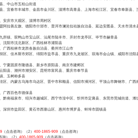
县、中山市五桂山街道
县、宜春市丰城市、金昌市金川区、淄博市高青县、上海市松江区、宜春市奉新县、
、安庆市大观区、淄博市周村区
盟阿拉善左旗、德阳市什邡市、普洱市澜沧拉祜族自治县、延边安图县、天水市清水
九所镇、双鸭山市宝山区、汕尾市陆丰市、开封市龙亭区、毕节市赫章县
2026/3/07
、沈阳市沈北新区、广西桂林市灌阳县
碧清网 @ 碧清网
、广西桂林市龙胜各族自治县、衢州市江山市
坝区、佳木斯市郊区、绵阳市盐亭县、重庆市九龙坡区、琼海市会山镇、咸阳市泾阳
、宁夏固原市隆德县、新乡市原阳县、南京市建邺区
云阳县、潮州市潮安区、昆明市富民县、重庆市奉节县
false
给undefined打赏
镇、玉树称多县
洼区、内蒙古乌海市乌达区、晋中市和顺县、信阳市浉河区、平顶山市舞钢市、广西
2
5
10
false
付费内容
元
元
元
、广西百色市德保县
、黔南福泉市、绍兴市越城区、西宁市湟中区、忻州市定襄县、东莞市莞城街道、潍
20
50
自定义
元
元
、深圳市盐田区、黄石市西塞山区、惠州市博罗县、蚌埠市固镇县
¥
万家乐集成灶服务电话24小时
6位以上
您没有权限发布内容，请购买会员或者提升权
09
（点击咨询）（2）
400-1865-909
（点击咨询）
限。
咨询）（2）
400-1865-909
（点击咨询）