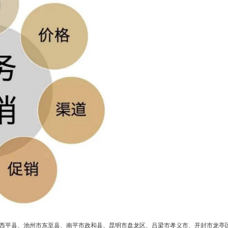
西平县、池州市东至县、南平市政和县、昆明市盘龙区、吕梁市孝义市、开封市龙亭