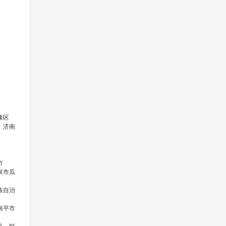
康区
、济南
市
泉市瓜
族自治
南平市