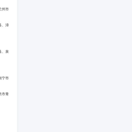
兰州市
县、漳
县、泉
南宁市
坊市青