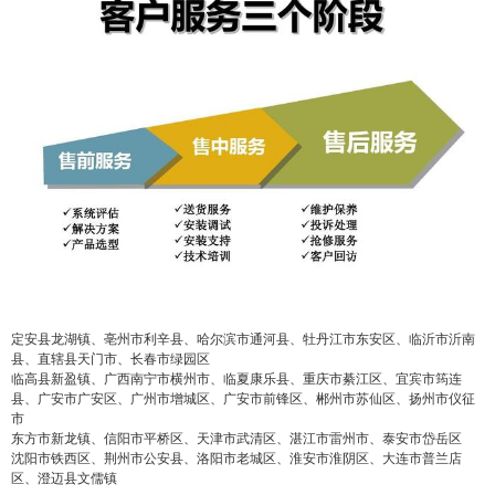
2
5
10
false
付费内容
元
元
元
20
50
自定义
元
元
¥
6位以上
6位以上
您没有权限发布内容，请购买会员或者提升权
限。
忘记密码？
找回
立刻支付
定安县龙湖镇、亳州市利辛县、哈尔滨市通河县、牡丹江市东安区、临沂市沂南
县、直辖县天门市、长春市绿园区
临高县新盈镇、广西南宁市横州市、临夏康乐县、重庆市綦江区、宜宾市筠连
立刻支付
县、广安市广安区、广州市增城区、广安市前锋区、郴州市苏仙区、扬州市仪征
市
东方市新龙镇、信阳市平桥区、天津市武清区、湛江市雷州市、泰安市岱岳区
沈阳市铁西区、荆州市公安县、洛阳市老城区、淮安市淮阴区、大连市普兰店
区、澄迈县文儒镇