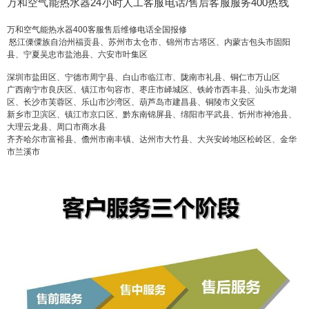
万和空气能热水器24小时人工客服电话/售后客服服务400热线
万和空气能热水器400客服售后维修电话全国报修
怒江傈僳族自治州福贡县、苏州市太仓市、锦州市古塔区、内蒙古包头市固阳
县、宁夏吴忠市盐池县、六安市叶集区
深圳市盐田区、宁德市周宁县、白山市临江市、陇南市礼县、铜仁市万山区
广西南宁市良庆区、镇江市句容市、枣庄市峄城区、铁岭市西丰县、汕头市龙湖
区、长沙市芙蓉区、乐山市沙湾区、葫芦岛市建昌县、铜陵市义安区
新乡市卫滨区、镇江市京口区、黔东南锦屏县、绵阳市平武县、忻州市神池县、
大理云龙县、周口市商水县
齐齐哈尔市富裕县、儋州市南丰镇、达州市大竹县、大兴安岭地区松岭区、金华
市兰溪市