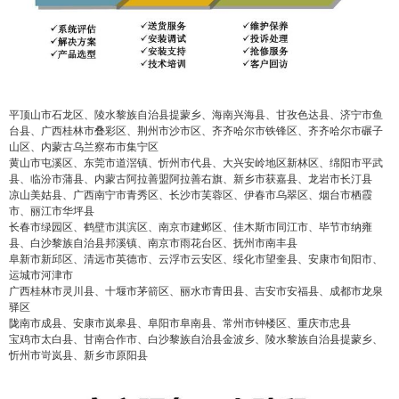
平顶山市石龙区、陵水黎族自治县提蒙乡、海南兴海县、甘孜色达县、济宁市鱼
台县、广西桂林市叠彩区、荆州市沙市区、齐齐哈尔市铁锋区、齐齐哈尔市碾子
山区、内蒙古乌兰察布市集宁区
黄山市屯溪区、东莞市道滘镇、忻州市代县、大兴安岭地区新林区、绵阳市平武
县、临汾市蒲县、内蒙古阿拉善盟阿拉善右旗、新乡市获嘉县、龙岩市长汀县
凉山美姑县、广西南宁市青秀区、长沙市芙蓉区、伊春市乌翠区、烟台市栖霞
市、丽江市华坪县
长春市绿园区、鹤壁市淇滨区、南京市建邺区、佳木斯市同江市、毕节市纳雍
县、白沙黎族自治县邦溪镇、南京市雨花台区、抚州市南丰县
阜新市新邱区、清远市英德市、云浮市云安区、绥化市望奎县、安康市旬阳市、
运城市河津市
广西桂林市灵川县、十堰市茅箭区、丽水市青田县、吉安市安福县、成都市龙泉
驿区
陇南市成县、安康市岚皋县、阜阳市阜南县、常州市钟楼区、重庆市忠县
宝鸡市太白县、甘南合作市、白沙黎族自治县金波乡、陵水黎族自治县提蒙乡、
false
给undefined打赏
忻州市岢岚县、新乡市原阳县