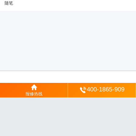
随笔
登陆
400-1865-909
报修热线
沪ICP备2025123328号-22
丨
网站地图
丨
安修网
丨
一修电说
丨
家电保姆
丨
家速电
修网
丨
电修通
丨
琴韵章讯
丨
山秀北讯
丨
同微观界
丨
酷聚宝讯
丨
汇聚贝讯
丨
电月达
网
丨
友夏颐械
丨
云知空网
丨
竹涧修颐
丨
星缮网
丨
琼楹网
丨
煦修网
丨
回朗匠电
丨
安
电夏网
丨
修匠维修
丨
荣德快修
丨
家匠修电网
丨
家保修
丨
修通分享
丨
维保快线
丨
维