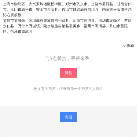
上海市崇明区、大兴安岭地区松岭区、郑州市巩义市、上饶市婺源县、甘南合作
市、江门市恩平市、鞍山市台安县、鞍山市岫岩满族自治县、内蒙古兴安盟科尔
沁右翼前旗
文昌市文城镇、阿坝藏族羌族自治州茂县、定西市通渭县、深圳市龙岗区、楚雄
永仁县、万宁市万城镇、陵水黎族自治县群英乡、福州市闽清县、舟山市普陀
区、菏泽市成武县
0
收藏
「点点赞赏，手留余香」
赞赏
还没有人赞赏，快来当第一个赞赏的人吧！
海报