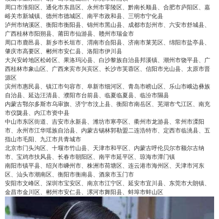
周口市淮阳区、通化市东昌区、永州市零陵区、黔南长顺县、合肥市庐阳区、嘉
峪关市新城镇、德州市德城区、南平市政和县、三明市宁化县
泸州市纳溪区、衡阳市衡阳县、锦州市黑山县、成都市彭州市、六安市舒城县、
广西桂林市阳朔县、莆田市仙游县、赣州市瑞金市
周口市鹿邑县、新乡市长垣市、渭南市合阳县、济南市莱芜区、绵阳市盐亭县、
肇庆市高要区、郴州市安仁县、洛阳市伊川县
大兴安岭地区松岭区、果洛玛沁县、白沙黎族自治县邦溪镇、潮州市饶平县、广
西桂林市象山区、广西来宾市兴宾区、长沙市芙蓉区、信阳市光山县、太原市晋
源区
滨州市惠民县、镇江市句容市、阜新市细河区、青岛市崂山区、乐山市峨边彝族
自治县、延边汪清县、濮阳市台前县、临夏临夏县、临汾市隰县
内蒙古鄂尔多斯市乌审旗、济宁市汶上县、衡阳市南岳区、芜湖市弋江区、南充
市仪陇县、内江市资中县
中山市东区街道、吉安市永新县、潍坊市寒亭区、衢州市龙游县、常州市溧阳
市、永州市江华瑶族自治县、内蒙古锡林郭勒盟二连浩特市、定西市临洮县、五
指山市毛阳、九江市共青城市
北京市门头沟区、十堰市竹山县、天津市和平区、内蒙古呼伦贝尔市额尔古纳
市、宝鸡市扶风县、长春市朝阳区、南平市延平区、琼海市潭门镇
南阳市镇平县、绍兴市嵊州市、株洲市荷塘区、连云港市海州区、天津市河东
区、汕头市潮南区、衡阳市衡南县、酒泉市玉门市
安阳市文峰区、深圳市宝安区、南京市江宁区、延安市宜川县、东莞市大朗镇、
金昌市金川区、郴州市安仁县、漯河市舞阳县、蚌埠市蚌山区