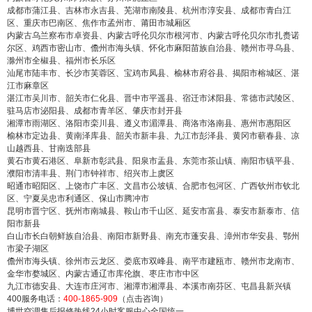
成都市蒲江县、吉林市永吉县、芜湖市南陵县、杭州市淳安县、成都市青白江
区、重庆市巴南区、焦作市孟州市、莆田市城厢区
内蒙古乌兰察布市卓资县、内蒙古呼伦贝尔市根河市、内蒙古呼伦贝尔市扎赉诺
尔区、鸡西市密山市、儋州市海头镇、怀化市麻阳苗族自治县、赣州市寻乌县、
滁州市全椒县、福州市长乐区
汕尾市陆丰市、长沙市芙蓉区、宝鸡市凤县、榆林市府谷县、揭阳市榕城区、湛
江市麻章区
湛江市吴川市、韶关市仁化县、晋中市平遥县、宿迁市沭阳县、常德市武陵区、
驻马店市泌阳县、成都市青羊区、肇庆市封开县
湘潭市雨湖区、洛阳市栾川县、遵义市湄潭县、商洛市洛南县、惠州市惠阳区
榆林市定边县、黄南泽库县、韶关市新丰县、九江市彭泽县、黄冈市蕲春县、凉
山越西县、甘南迭部县
黄石市黄石港区、阜新市彰武县、阳泉市盂县、东莞市茶山镇、南阳市镇平县、
濮阳市清丰县、荆门市钟祥市、绍兴市上虞区
昭通市昭阳区、上饶市广丰区、文昌市公坡镇、合肥市包河区、广西钦州市钦北
区、宁夏吴忠市利通区、保山市腾冲市
昆明市晋宁区、抚州市南城县、鞍山市千山区、延安市富县、泰安市新泰市、信
阳市新县
白山市长白朝鲜族自治县、南阳市新野县、南充市蓬安县、漳州市华安县、鄂州
市梁子湖区
儋州市海头镇、徐州市云龙区、娄底市双峰县、南平市建瓯市、赣州市龙南市、
金华市婺城区、内蒙古通辽市库伦旗、枣庄市市中区
九江市德安县、大连市庄河市、湘潭市湘潭县、本溪市南芬区、屯昌县新兴镇
400服务电话：
400-1865-909
（点击咨询）
博世空调售后报修热线24小时客服中心全国统一