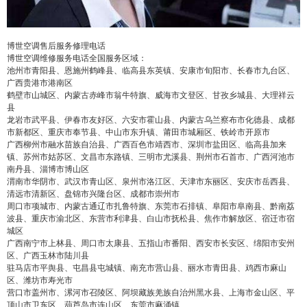
false
给undefined打赏
2
5
10
false
付费内容
元
元
元
博世空调售后服务修理电话
博世空调维修服务电话全国服务区域：
池州市青阳县、恩施州鹤峰县、临高县东英镇、安康市旬阳市、长春市九台区、
20
50
自定义
元
元
广西贵港市港南区
鹤壁市山城区、内蒙古赤峰市翁牛特旗、威海市文登区、甘孜乡城县、大理祥云
县
¥
龙岩市武平县、伊春市友好区、六安市霍山县、内蒙古乌兰察布市化德县、成都
6位以上
市新都区、重庆市奉节县、中山市东升镇、莆田市城厢区、铁岭市开原市
广西柳州市融水苗族自治县、广西百色市靖西市、深圳市盐田区、临高县加来
镇、苏州市姑苏区、文昌市东路镇、三明市尤溪县、荆州市石首市、广西河池市
6位以上
您没有权限发布内容，请购买会员或者提升权
南丹县、淄博市博山区
限。
渭南市华阴市、武汉市青山区、泉州市洛江区、天津市东丽区、安庆市岳西县、
清远市清新区、盘锦市兴隆台区、成都市崇州市
周口市项城市、内蒙古通辽市扎鲁特旗、东莞市石排镇、阜阳市阜南县、黔南荔
波县、重庆市渝北区、东营市利津县、白山市抚松县、焦作市解放区、宿迁市宿
城区
忘记密码？
找回
立刻支付
广西南宁市上林县、周口市太康县、五指山市番阳、西安市长安区、绵阳市安州
区、广西玉林市陆川县
驻马店市平舆县、屯昌县屯城镇、南充市营山县、丽水市青田县、鸡西市麻山
区、潍坊市寿光市
立刻支付
营口市盖州市、漯河市召陵区、阿坝藏族羌族自治州黑水县、上海市金山区、平
顶山市卫东区、葫芦岛市连山区、东莞市麻涌镇