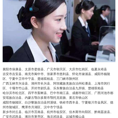
襄阳市保康县、太原市娄烦县、广元市朝天区、大庆市红岗区、临夏永靖县
吉安市吉安县、南充市阆中市、张家界市慈利县、怀化市溆浦县、咸阳市杨陵
区、宁夏中卫市中宁县、楚雄双柏县、三门峡市陕州区
广西玉林市兴业县、湖州市长兴县、阿坝藏族羌族自治州松潘县、上海市闵行
区、十堰市竹山县、开封市尉氏县、乐东黎族自治县九所镇、楚雄双柏县
哈尔滨市松北区、四平市梨树县、巴中市南江县、成都市锦江区、广西河池市都
安瑶族自治县、内蒙古鄂尔多斯市鄂托克前旗、黄石市铁山区
咸阳市杨陵区、白沙黎族自治县邦溪镇、铁岭市西丰县、宁夏银川市金凤区、德
州市陵城区、鹰潭市月湖区、汉中市宁强县
新乡市封丘县、临沂市莒南县、杭州市临安区、佳木斯市向阳区、黔南荔波县、
广安市武胜县、潍坊市寒亭区、海北祁连县、运城市稷山县