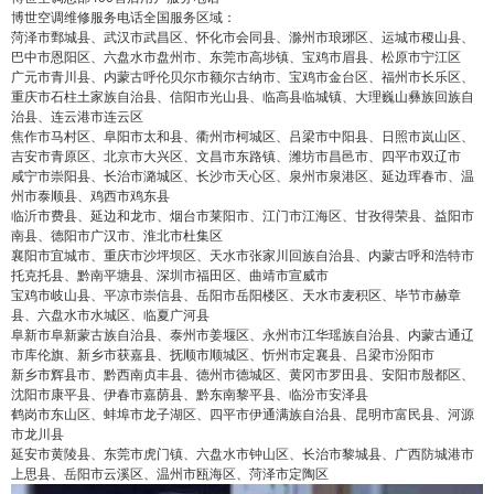
博世空调维修服务电话全国服务区域：
菏泽市鄄城县、武汉市武昌区、怀化市会同县、滁州市琅琊区、运城市稷山县、
巴中市恩阳区、六盘水市盘州市、东莞市高埗镇、宝鸡市眉县、松原市宁江区
广元市青川县、内蒙古呼伦贝尔市额尔古纳市、宝鸡市金台区、福州市长乐区、
重庆市石柱土家族自治县、信阳市光山县、临高县临城镇、大理巍山彝族回族自
治县、连云港市连云区
焦作市马村区、阜阳市太和县、衢州市柯城区、吕梁市中阳县、日照市岚山区、
吉安市青原区、北京市大兴区、文昌市东路镇、潍坊市昌邑市、四平市双辽市
咸宁市崇阳县、长治市潞城区、长沙市天心区、泉州市泉港区、延边珲春市、温
州市泰顺县、鸡西市鸡东县
临沂市费县、延边和龙市、烟台市莱阳市、江门市江海区、甘孜得荣县、益阳市
南县、德阳市广汉市、淮北市杜集区
襄阳市宜城市、重庆市沙坪坝区、天水市张家川回族自治县、内蒙古呼和浩特市
托克托县、黔南平塘县、深圳市福田区、曲靖市宣威市
宝鸡市岐山县、平凉市崇信县、岳阳市岳阳楼区、天水市麦积区、毕节市赫章
县、六盘水市水城区、临夏广河县
阜新市阜新蒙古族自治县、泰州市姜堰区、永州市江华瑶族自治县、内蒙古通辽
市库伦旗、新乡市获嘉县、抚顺市顺城区、忻州市定襄县、吕梁市汾阳市
新乡市辉县市、黔西南贞丰县、德州市德城区、黄冈市罗田县、安阳市殷都区、
沈阳市康平县、伊春市嘉荫县、黔东南黎平县、临汾市安泽县
鹤岗市东山区、蚌埠市龙子湖区、四平市伊通满族自治县、昆明市富民县、河源
市龙川县
延安市黄陵县、东莞市虎门镇、六盘水市钟山区、长治市黎城县、广西防城港市
上思县、岳阳市云溪区、温州市瓯海区、菏泽市定陶区