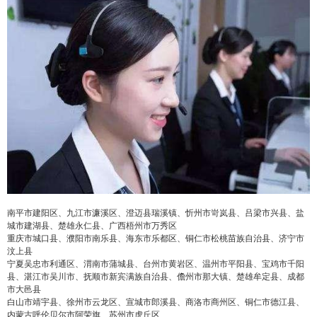
南平市建阳区、九江市濂溪区、澄迈县瑞溪镇、忻州市岢岚县、吕梁市兴县、盐
城市建湖县、楚雄永仁县、广西梧州市万秀区
重庆市城口县、濮阳市南乐县、海东市乐都区、铜仁市松桃苗族自治县、济宁市
汶上县
宁夏吴忠市利通区、渭南市蒲城县、台州市黄岩区、温州市平阳县、宝鸡市千阳
县、湛江市吴川市、抚顺市新宾满族自治县、儋州市那大镇、楚雄牟定县、成都
市大邑县
白山市靖宇县、徐州市云龙区、宣城市郎溪县、商洛市商州区、铜仁市德江县、
内蒙古呼伦贝尔市阿荣旗、苏州市虎丘区