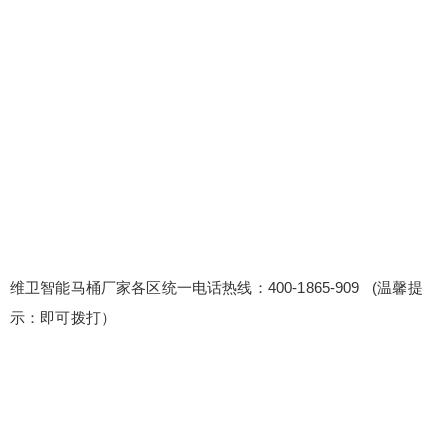
各区统一电话热线：400-1865-909 (温馨提示：即
可拨打） 维卫智能马桶24小时厂家7x24小时维修受
理 维卫智能马桶全国官方24小时售后网点客服热线
400-1865-909 维修服务多语言服务，跨越沟通障
碍：为外籍或语言不通的客户提供多语言服务，如
英语、日语等，跨越沟通障碍，提供贴心服务。 维
扫描二维码继续阅读
修后设备性...
维卫智能马桶厂家各区统一电话热线：400-1865-909 (温馨提
示：即可拨打）