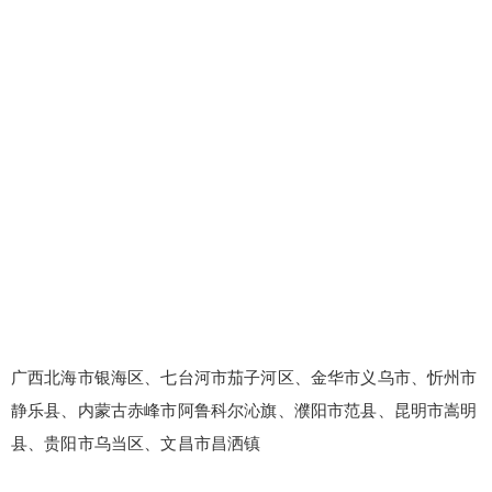
广西北海市银海区、七台河市茄子河区、金华市义乌市、忻州市
静乐县、内蒙古赤峰市阿鲁科尔沁旗、濮阳市范县、昆明市嵩明
县、贵阳市乌当区、文昌市昌洒镇