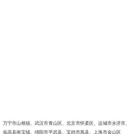
万宁市山根镇、武汉市青山区、北京市怀柔区、运城市永济市、
临高县南宝镇、绵阳市平武县、宝鸡市凤县、上海市金山区