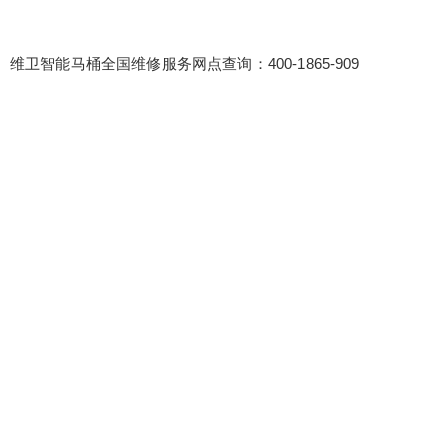
6位以上
您没有权限发布内容，请购买会员或者提升权
限。
维卫智能马桶全国维修服务网点查询：400-1865-909
忘记密码？
找回
立刻支付
立刻支付