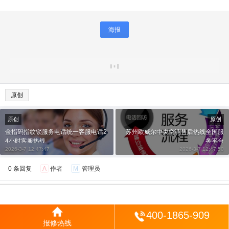
海报
原创
原创
原创
金指码指纹锁服务电话统一客服电话2
苏州欧威尔中央空调售后热线全国服
4小时客服热线
务平台
2026-3-7 12:47:47
2026-3-7 12:47:50
0 条回复
A
作者
M
管理员
所有的伟大，都源于一个勇敢的开始！
登陆
400-1865-909
报修热线
修改资料