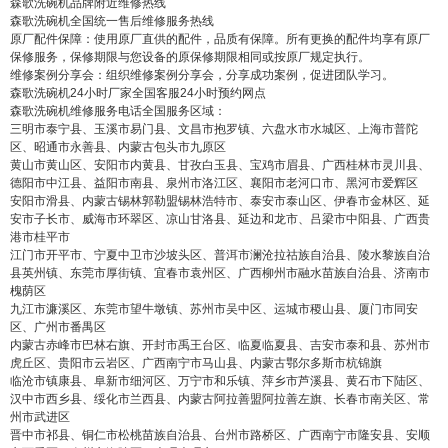
森歌洗碗机品牌附近维修热线
森歌洗碗机全国统一售后维修服务热线
原厂配件保障：使用原厂直供的配件，品质有保障。所有更换的配件均享有原厂
保修服务，保修期限与您设备的原保修期限相同或按原厂规定执行。
维修案例分享会：组织维修案例分享会，分享成功案例，促进团队学习。
森歌洗碗机24小时厂家全国客服24小时预约网点
森歌洗碗机维修服务电话全国服务区域：
三明市泰宁县、玉溪市易门县、文昌市抱罗镇、六盘水市水城区、上海市普陀
区、昭通市永善县、内蒙古包头市九原区
黄山市黄山区、安阳市内黄县、甘孜白玉县、宝鸡市眉县、广西桂林市灵川县、
德阳市中江县、益阳市南县、泉州市洛江区、襄阳市老河口市、黑河市爱辉区
安阳市滑县、内蒙古锡林郭勒盟锡林浩特市、泰安市泰山区、伊春市金林区、延
安市子长市、威海市环翠区、凉山甘洛县、延边和龙市、吕梁市中阳县、广西贵
港市桂平市
江门市开平市、宁夏中卫市沙坡头区、普洱市澜沧拉祜族自治县、陵水黎族自治
县英州镇、东莞市厚街镇、宜春市袁州区、广西柳州市融水苗族自治县、济南市
槐荫区
九江市濂溪区、东莞市望牛墩镇、苏州市吴中区、运城市稷山县、厦门市同安
区、广州市番禺区
内蒙古赤峰市巴林右旗、开封市禹王台区、临夏临夏县、吉安市泰和县、苏州市
虎丘区、贵阳市云岩区、广西南宁市马山县、内蒙古鄂尔多斯市杭锦旗
临沧市镇康县、阜新市细河区、万宁市和乐镇、萍乡市芦溪县、黄石市下陆区、
汉中市西乡县、绥化市兰西县、内蒙古阿拉善盟阿拉善左旗、长春市南关区、常
州市武进区
晋中市祁县、铜仁市松桃苗族自治县、台州市路桥区、广西南宁市隆安县、安顺