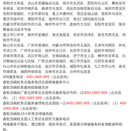
阜阳市太和县、凉山木里藏族自治县、南京市玄武区、贵阳市白云区、攀枝花市
米易县、杭州市桐庐县、曲靖市马龙区、清远市连南瑶族自治县、福州市晋安区
安阳市殷都区、六安市霍邱县、遵义市播州区、澄迈县福山镇、贵阳市乌当区、
重庆市渝中区、濮阳市范县、福州市台江区、海北门源回族自治县
内蒙古呼和浩特市武川县、梅州市兴宁市、盘锦市大洼区、安阳市龙安区、陵水
黎族自治县本号镇
遵义市仁怀市、泰州市姜堰区、海北海晏县、淮安市洪泽区、南充市西充县、绵
阳市平武县
鞍山市台安县、广州市黄埔区、内蒙古呼和浩特市玉泉区、天津市河西区、怀化
市洪江市、广州市从化区、福州市台江区、吉安市万安县、益阳市资阳区
济南市商河县、武汉市青山区、甘南碌曲县、济宁市汶上县、郴州市宜章县、白
沙黎族自治县七坊镇、广西北海市海城区、镇江市丹徒区、日照市东港区
白山市长白朝鲜族自治县、临沂市莒南县、咸阳市礼泉县、九江市庐山市、南充
市南部县、湘西州保靖县、吉林市永吉县、台州市仙居县
400服务电话：
400-1865-909
（点击咨询）
森歌洗碗机售后服务电话全国维修服务中心
森歌洗碗机客服热线报修支持
森歌洗碗机厂家总部售后全国售后服务电话号码：(1)
400-1865-909
（点击咨
询）（2）
400-1865-909
（点击咨询）
森歌洗碗机售后服务修理电话全国统一(1)
400-1865-909
（点击咨询）（2）
400-
1865-909
（点击咨询）
森歌洗碗机24小时售后维修热线
森歌洗碗机全国人工售后全国官方服务电话
维修服务可视化：通过图表、报告等形式，直观展示维修服务的各项数据和指
标。