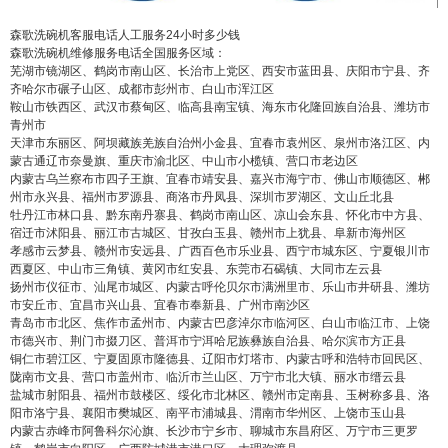
6位以上
您没有权限发布内容，请购买会员或者提升权
森歌洗碗机客服电话人工服务24小时多少钱
限。
森歌洗碗机维修服务电话全国服务区域：
芜湖市镜湖区、鹤岗市南山区、长治市上党区、西安市蓝田县、庆阳市宁县、齐
齐哈尔市碾子山区、成都市彭州市、白山市浑江区
鞍山市铁西区、武汉市蔡甸区、临高县南宝镇、海东市化隆回族自治县、潍坊市
青州市
忘记密码？
找回
立刻支付
天津市东丽区、阿坝藏族羌族自治州小金县、宜春市袁州区、泉州市洛江区、内
蒙古通辽市奈曼旗、重庆市渝北区、中山市小榄镇、营口市老边区
内蒙古乌兰察布市四子王旗、宜春市靖安县、嘉兴市海宁市、佛山市顺德区、郴
立刻支付
州市永兴县、福州市罗源县、商洛市丹凤县、深圳市罗湖区、文山丘北县
牡丹江市林口县、黔东南丹寨县、鹤岗市南山区、凉山会东县、怀化市中方县、
宿迁市沭阳县、丽江市古城区、甘孜白玉县、赣州市上犹县、阜新市海州区
孝感市云梦县、赣州市安远县、广西百色市乐业县、西宁市城东区、宁夏银川市
西夏区、中山市三角镇、黄冈市红安县、东莞市石碣镇、大同市左云县
扬州市仪征市、汕尾市城区、内蒙古呼伦贝尔市满洲里市、乐山市井研县、潍坊
市安丘市、宜昌市兴山县、宜春市奉新县、广州市南沙区
青岛市市北区、焦作市孟州市、内蒙古巴彦淖尔市临河区、白山市临江市、上饶
市德兴市、荆门市掇刀区、普洱市宁洱哈尼族彝族自治县、哈尔滨市方正县
铜仁市碧江区、宁夏固原市隆德县、辽阳市灯塔市、内蒙古呼和浩特市回民区、
陇南市文县、营口市盖州市、临沂市兰山区、万宁市北大镇、丽水市缙云县
盐城市射阳县、福州市鼓楼区、绥化市北林区、赣州市定南县、玉树称多县、洛
阳市洛宁县、襄阳市樊城区、南平市浦城县、渭南市华州区、上饶市玉山县
内蒙古赤峰市阿鲁科尔沁旗、长沙市宁乡市、聊城市东昌府区、万宁市三更罗