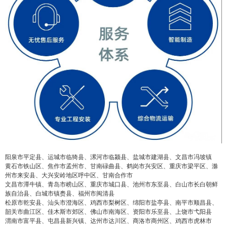
阳泉市平定县、运城市临猗县、漯河市临颍县、盐城市建湖县、文昌市冯坡镇
黄石市铁山区、焦作市孟州市、甘南碌曲县、鹤岗市兴安区、重庆市梁平区、滁
州市来安县、大兴安岭地区呼中区、甘南合作市
文昌市潭牛镇、青岛市崂山区、重庆市城口县、池州市东至县、白山市长白朝鲜
族自治县、白城市镇赉县、福州市闽清县
松原市乾安县、汕头市澄海区、鸡西市梨树区、绵阳市盐亭县、南平市顺昌县、
韶关市曲江区、佳木斯市郊区、佛山市南海区、资阳市乐至县、上饶市弋阳县
渭南市富平县、屯昌县新兴镇、达州市达川区、商洛市商州区、鸡西市虎林市