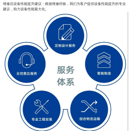
维修后设备性能提升建议：根据维修经验，我们为客户提供设备性能提升的专业
建议，助力设备性能最大化。
false
给undefined打赏
2
5
10
false
付费内容
元
元
元
20
50
自定义
元
元
¥
6位以上