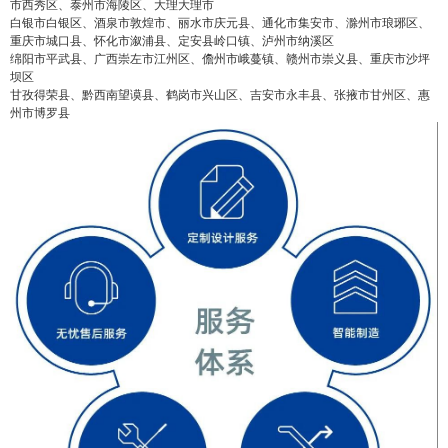
市西秀区、泰州市海陵区、大理大理市
白银市白银区、酒泉市敦煌市、丽水市庆元县、通化市集安市、滁州市琅琊区、
重庆市城口县、怀化市溆浦县、定安县岭口镇、泸州市纳溪区
绵阳市平武县、广西崇左市江州区、儋州市峨蔓镇、赣州市崇义县、重庆市沙坪
坝区
甘孜得荣县、黔西南望谟县、鹤岗市兴山区、吉安市永丰县、张掖市甘州区、惠
州市博罗县