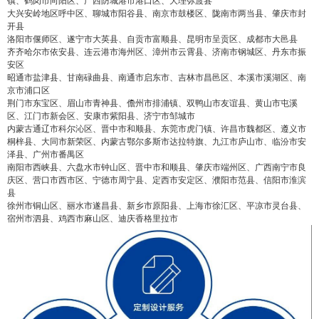
镇、鹤岗市向阳区、广西防城港市港口区、大理弥渡县
大兴安岭地区呼中区、聊城市阳谷县、南京市鼓楼区、陇南市两当县、肇庆市封
开县
洛阳市偃师区、遂宁市大英县、自贡市富顺县、昆明市呈贡区、成都市大邑县
齐齐哈尔市依安县、连云港市海州区、漳州市云霄县、济南市钢城区、丹东市振
安区
昭通市盐津县、甘南碌曲县、南通市启东市、吉林市昌邑区、本溪市溪湖区、南
京市浦口区
荆门市东宝区、眉山市青神县、儋州市排浦镇、双鸭山市友谊县、黄山市屯溪
区、江门市新会区、安康市紫阳县、济宁市邹城市
内蒙古通辽市科尔沁区、晋中市和顺县、东莞市虎门镇、许昌市魏都区、遵义市
桐梓县、大同市新荣区、内蒙古鄂尔多斯市达拉特旗、九江市庐山市、临汾市安
泽县、广州市番禺区
南阳市西峡县、六盘水市钟山区、晋中市和顺县、肇庆市端州区、广西南宁市良
庆区、营口市西市区、宁德市周宁县、定西市安定区、濮阳市范县、信阳市淮滨
县
徐州市铜山区、丽水市遂昌县、新乡市原阳县、上海市徐汇区、平凉市灵台县、
宿州市泗县、鸡西市麻山区、迪庆香格里拉市