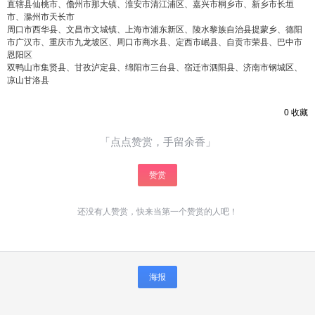
直辖县仙桃市、儋州市那大镇、淮安市清江浦区、嘉兴市桐乡市、新乡市长垣
市、滁州市天长市
周口市西华县、文昌市文城镇、上海市浦东新区、陵水黎族自治县提蒙乡、德阳
市广汉市、重庆市九龙坡区、周口市商水县、定西市岷县、自贡市荣县、巴中市
恩阳区
双鸭山市集贤县、甘孜泸定县、绵阳市三台县、宿迁市泗阳县、济南市钢城区、
凉山甘洛县
0
收藏
「点点赞赏，手留余香」
赞赏
还没有人赞赏，快来当第一个赞赏的人吧！
海报