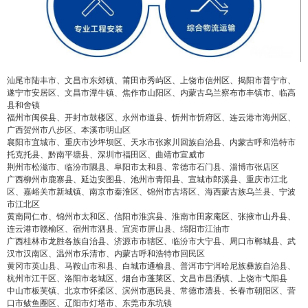
汕尾市陆丰市、文昌市东郊镇、莆田市秀屿区、上饶市信州区、揭阳市普宁市、
遂宁市安居区、文昌市潭牛镇、焦作市山阳区、内蒙古乌兰察布市丰镇市、临高
县和舍镇
福州市闽侯县、开封市鼓楼区、永州市道县、忻州市忻府区、连云港市海州区、
广西贺州市八步区、本溪市明山区
襄阳市宜城市、重庆市沙坪坝区、天水市张家川回族自治县、内蒙古呼和浩特市
托克托县、黔南平塘县、深圳市福田区、曲靖市宣威市
荆州市松滋市、临汾市隰县、阜阳市太和县、常德市石门县、淄博市张店区
广西柳州市鹿寨县、延边安图县、池州市青阳县、宣城市郎溪县、重庆市江北
区、嘉峪关市新城镇、南京市秦淮区、锦州市古塔区、海西蒙古族乌兰县、宁波
市江北区
黄南同仁市、锦州市太和区、信阳市淮滨县、淮南市田家庵区、张掖市山丹县、
连云港市赣榆区、宿州市泗县、宜宾市屏山县、绵阳市江油市
广西桂林市龙胜各族自治县、济源市市辖区、临汾市大宁县、周口市郸城县、武
汉市汉南区、温州市乐清市、内蒙古呼和浩特市回民区
黄冈市英山县、马鞍山市和县、白城市通榆县、普洱市宁洱哈尼族彝族自治县、
杭州市江干区、洛阳市老城区、烟台市蓬莱区、文昌市昌洒镇、上饶市弋阳县
中山市板芙镇、北京市怀柔区、滨州市惠民县、常德市澧县、长春市朝阳区、营
口市鲅鱼圈区、辽阳市灯塔市、东莞市东坑镇