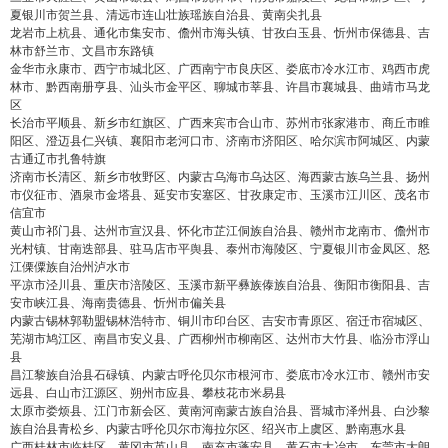
夏银川市贺兰县、清远市连山壮族瑶族自治县、黄南尖扎县
龙岩市上杭县、通化市集安市、儋州市海头镇、甘孜白玉县、忻州市保德县、吉
林市舒兰市、文昌市东路镇
金华市永康市、西宁市城北区、广西南宁市良庆区、娄底市冷水江市、鸡西市虎
林市、黔西南册亨县、汕头市金平区、聊城市莘县、许昌市襄城县、曲靖市马龙
区
长治市平顺县、新乡市红旗区、广西来宾市合山市、苏州市张家港市、商丘市睢
阳区、澄迈县仁兴镇、襄阳市老河口市、济南市济阳区、哈尔滨市阿城区、内蒙
古通辽市扎鲁特旗
济南市长清区、新乡市牧野区、内蒙古乌海市乌达区、海西蒙古族乌兰县、扬州
市仪征市、酒泉市金塔县、延安市安塞区、甘孜康定市、玉溪市江川区、茂名市
信宜市
黄山市祁门县、达州市宣汉县、怀化市芷江侗族自治县、赣州市龙南市、儋州市
光村镇、甘南迭部县、驻马店市平舆县、泰州市海陵区、宁夏银川市金凤区、怒
江傈僳族自治州泸水市
平凉市泾川县、重庆市涪陵区、玉溪市新平彝族傣族自治县、衡阳市衡阳县、吉
安市峡江县、海南贵德县、忻州市偏关县
内蒙古锡林郭勒盟锡林浩特市、铜川市印台区、吉安市青原区、宿迁市宿城区、
芜湖市鸠江区、南昌市安义县、广西柳州市柳南区、达州市大竹县、临汾市浮山
县
昌江黎族自治县石碌镇、内蒙古呼伦贝尔市根河市、娄底市冷水江市、赣州市安
远县、白山市江源区、朔州市应县、攀枝花市米易县
false
给undefined打赏
太原市娄烦县、江门市新会区、黄南河南蒙古族自治县、晋城市泽州县、白沙黎
族自治县青松乡、内蒙古呼伦贝尔市海拉尔区、绍兴市上虞区、黔南惠水县
广西桂林市临桂区、黄冈市英山县、南充市蓬安县、黄石市大冶市、东莞市大朗