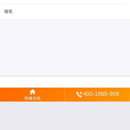
随笔
登陆
400-1865-909
报修热线
沪ICP备2025123328号-22
丨
网站地图
丨
安修网
丨
一修电说
丨
家电保姆
丨
家速电
修网
丨
电修通
丨
琴韵章讯
丨
山秀北讯
丨
同微观界
丨
酷聚宝讯
丨
汇聚贝讯
丨
电月达