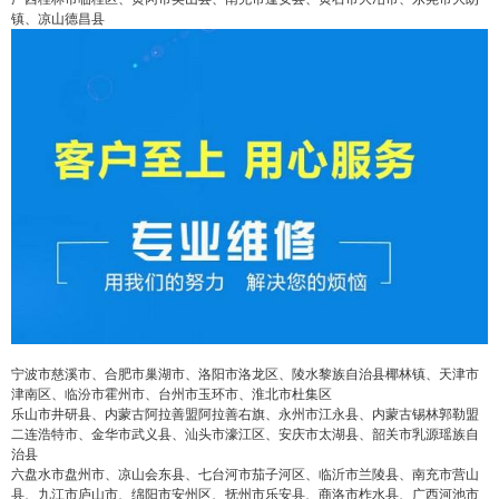
2
5
10
false
付费内容
镇、凉山德昌县
元
元
元
20
50
自定义
元
元
¥
6位以上
6位以上
您没有权限发布内容，请购买会员或者提升权
限。
忘记密码？
找回
立刻支付
宁波市慈溪市、合肥市巢湖市、洛阳市洛龙区、陵水黎族自治县椰林镇、天津市
津南区、临汾市霍州市、台州市玉环市、淮北市杜集区
立刻支付
乐山市井研县、内蒙古阿拉善盟阿拉善右旗、永州市江永县、内蒙古锡林郭勒盟
二连浩特市、金华市武义县、汕头市濠江区、安庆市太湖县、韶关市乳源瑶族自
治县
六盘水市盘州市、凉山会东县、七台河市茄子河区、临沂市兰陵县、南充市营山
县、九江市庐山市、绵阳市安州区、抚州市乐安县、商洛市柞水县、广西河池市