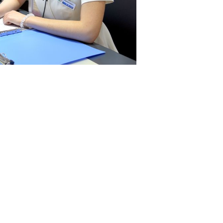
速上门服务24小时在线
6位以上
珠海新科空调售后电话全国统一号码 新科空调40
0全国售后官方电话号码：(1)400-1865-909 新科
忘记密码？
找回
立刻支付
空调售后服务修理电话:(2)400-1865-909 珠海新
科空调全国各网点24小时400客服 新科空调维修
立刻支付
服务多语言服务，跨越沟通障碍：为外籍或语言
不通的客户提供多语言服务，如英语、日语等，
跨越沟通障碍，提供贴心服务。 维修服务可视
扫描二维码继续阅读
化：通过图表、报告等...