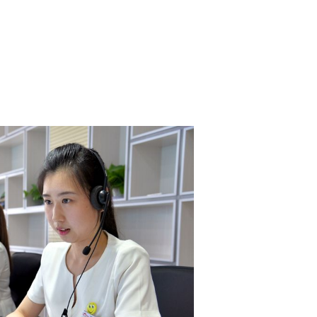
2026/3/07
碧清网 @ 碧清网
false
给undefined打赏
2
5
10
false
付费内容
元
元
元
20
50
自定义
元
元
¥
珠海新科空调售后服务电话_快
6位以上
您没有权限发布内容，请购买会员或者提升权
限。