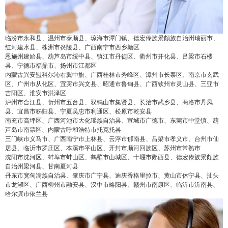
临汾市永和县、温州市泰顺县、琼海市潭门镇、德宏傣族景颇族自治州瑞丽市、
红河建水县、株洲市炎陵县、广西南宁市西乡塘区
恩施州建始县、葫芦岛市绥中县、镇江市丹徒区、衢州市开化县、吕梁市石楼
县、宁德市福鼎市、扬州市江都区
内蒙古兴安盟科尔沁右翼中旗、广西桂林市秀峰区、漳州市长泰区、南京市玄武
区、广州市从化区、宜宾市兴文县、昭通市鲁甸县、广西钦州市灵山县、三亚市
吉阳区、淮安市洪泽区
泸州市合江县、忻州市五台县、双鸭山市集贤县、长治市武乡县、商洛市丹凤
县、宜昌市秭归县、宁夏吴忠市利通区、松原市乾安县
南充市高坪区、广西河池市大化瑶族自治县、宣城市广德市、东莞市中堂镇、葫
芦岛市南票区、内蒙古呼和浩特市托克托县
三门峡市义马市、广西南宁市上林县、云浮市郁南县、吕梁市孝义市、台州市仙
居县、临沂市罗庄区、本溪市平山区、开封市顺河回族区、苏州市常熟市
沈阳市沈河区、蚌埠市蚌山区、鹤壁市山城区、十堰市郧西县、德宏傣族景颇族
自治州梁河县、甘南夏河县
丹东市宽甸满族自治县、肇庆市广宁县、迪庆香格里拉市、黄山市休宁县、汕头
false
给undefined打赏
市龙湖区、广西柳州市融安县、汉中市略阳县、赣州市南康区、临沂市沂南县、
哈尔滨市依兰县
2
5
10
false
付费内容
元
元
元