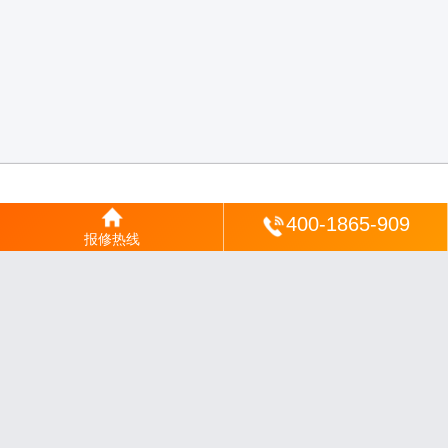
登陆
400-1865-909
报修热线
沪ICP备2025123328号-22
丨
网站地图
丨
安修网
丨
一修电说
丨
家电保姆
丨
家速电
修网
丨
电修通
丨
琴韵章讯
丨
山秀北讯
丨
同微观界
丨
酷聚宝讯
丨
汇聚贝讯
丨
电月达
网
丨
友夏颐械
丨
云知空网
丨
竹涧修颐
丨
星缮网
丨
琼楹网
丨
煦修网
丨
回朗匠电
丨
安
电夏网
丨
修匠维修
丨
荣德快修
丨
家匠修电网
丨
家保修
丨
修通分享
丨
维保快线
丨
维
技工坊
丨
超流智库
丨
擎修阁
丨
悬胶智库
丨
仙娄家修
丨
艺修百识
丨
阿途修站
丨
有家
修站
丨
家电速修
丨
速修家电网
丨
安心家电网
丨
全能家电保姆
丨
电修匠札记
丨
快修
阁
丨
家电修匠
丨
电易修
丨
悬胶智库
丨
琴心网
丨
琥梦网
丨
翠流逸讯
丨
醉琼网
丨
碧城
网