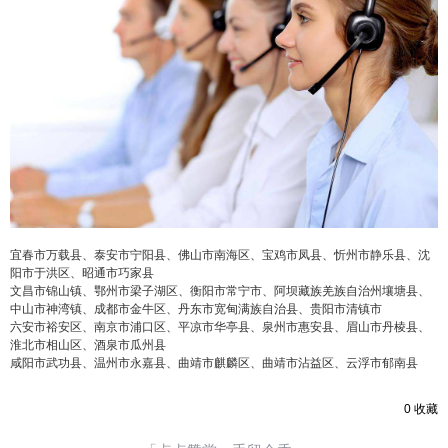
20
50
自定义
元
元
¥
6位以上
6位以上
您没有权限发布内容，请购买会员或者提升权
限。
宜春市万载县、泰安市宁阳县、佛山市南海区、宝鸡市凤县、忻州市静乐县、沈
忘记密码？
找回
立刻支付
阳市于洪区、昭通市巧家县
文昌市锦山镇、鄂州市梁子湖区、衡阳市常宁市、阿坝藏族羌族自治州壤塘县、
中山市神湾镇、成都市金牛区、丹东市宽甸满族自治县、贵阳市清镇市
立刻支付
六安市裕安区、南京市浦口区、平凉市华亭县、泉州市惠安县、眉山市丹棱县、
淮北市相山区、酒泉市瓜州县
咸阳市武功县、温州市永嘉县、曲靖市麒麟区、曲靖市沾益区、云浮市郁南县
0
收藏