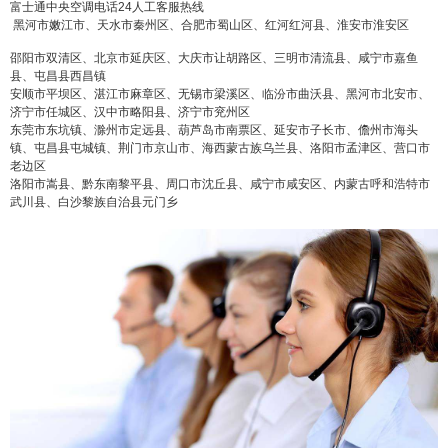
富士通中央空调电话24人工客服热线
黑河市嫩江市、天水市秦州区、合肥市蜀山区、红河红河县、淮安市淮安区
邵阳市双清区、北京市延庆区、大庆市让胡路区、三明市清流县、咸宁市嘉鱼
县、屯昌县西昌镇
安顺市平坝区、湛江市麻章区、无锡市梁溪区、临汾市曲沃县、黑河市北安市、
济宁市任城区、汉中市略阳县、济宁市兖州区
东莞市东坑镇、滁州市定远县、葫芦岛市南票区、延安市子长市、儋州市海头
镇、屯昌县屯城镇、荆门市京山市、海西蒙古族乌兰县、洛阳市孟津区、营口市
老边区
洛阳市嵩县、黔东南黎平县、周口市沈丘县、咸宁市咸安区、内蒙古呼和浩特市
武川县、白沙黎族自治县元门乡