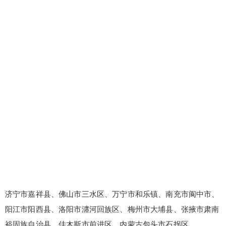
济宁市嘉祥县、佛山市三水区、万宁市和乐镇、南充市阆中市、
阳江市阳西县、洛阳市瀍河回族区、梅州市大埔县、张掖市肃南
裕固族自治县、佳木斯市前进区、内蒙古包头市石拐区