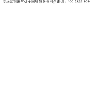
港华紫荆燃气灶全国维修服务网点查询：400-1865-909
6位以上
您没有权限发布内容，请购买会员或者提升权
限。
忘记密码？
找回
立刻支付
立刻支付