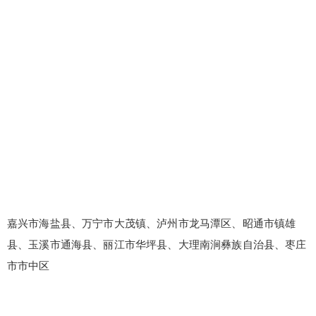
嘉兴市海盐县、万宁市大茂镇、泸州市龙马潭区、昭通市镇雄
县、玉溪市通海县、丽江市华坪县、大理南涧彝族自治县、枣庄
市市中区