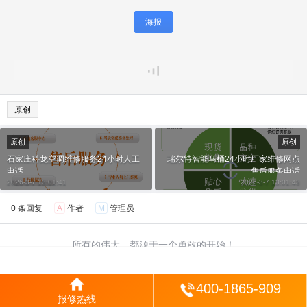
海报
原创
原创
原创
石家庄科龙空调维修服务24小时人工
瑞尔特智能马桶24小时厂家维修网点
电话
售后服务电话
2026-3-7 13:01:41
2026-3-7 13:01:43
0 条回复
A
作者
M
管理员
所有的伟大，都源于一个勇敢的开始！
登陆
400-1865-909
修改资料
欢迎您，新朋友，感谢参与互动！
报修热线