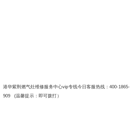
燃气灶维修服务中心vip专线今日客服热线：400-18
65-909 (温馨提示：即可拨打） 港华紫荆燃气灶售
后服务网点联络处 港华紫荆燃气灶统一维修24小时
热线400-1865-909 原厂配件保障：使用原厂直供的
配件，品质有保障。所有更换的配件均享有原厂保
修服务，保修期限与您设备的原保修期限相同或按
扫描二维码继续阅读
原厂规定...
港华紫荆燃气灶维修服务中心vip专线今日客服热线：400-1865-
909 (温馨提示：即可拨打）