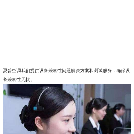
夏普空调我们提供设备兼容性问题解决方案和测试服务，确保设
备兼容性无忧。
false
给undefined打赏
2
5
10
false
付费内容
元
元
元
20
50
自定义
元
元