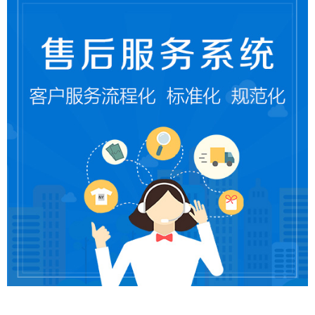
false
给undefined打赏
2
5
10
false
付费内容
元
元
元
20
50
自定义
元
元
¥
6位以上
6位以上
您没有权限发布内容，请购买会员或者提升权
限。
忘记密码？
找回
立刻支付