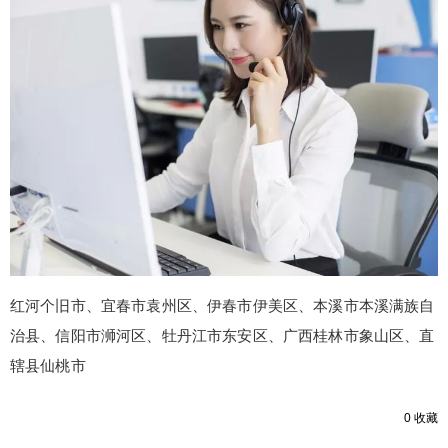
20
50
自定义
元
元
¥
6位以上
6位以上
您没有权限发布内容，请购买会员或者提升权
限。
忘记密码？
找回
立刻支付
红河个旧市、宜春市袁州区、伊春市伊美区、本溪市本溪满族自
立刻支付
治县、信阳市浉河区、牡丹江市东安区、广西桂林市象山区、直
辖县仙桃市
0
收藏