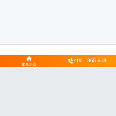
登陆
400-1865-909
报修热线
沪ICP备2025123328号-22
丨
网站地图
丨
安修网
丨
一修电说
丨
家电保姆
丨
家速电
修网
丨
电修通
丨
琴韵章讯
丨
山秀北讯
丨
同微观界
丨
酷聚宝讯
丨
汇聚贝讯
丨
电月达
网
丨
友夏颐械
丨
云知空网
丨
竹涧修颐
丨
星缮网
丨
琼楹网
丨
煦修网
丨
回朗匠电
丨
安
电夏网
丨
修匠维修
丨
荣德快修
丨
家匠修电网
丨
家保修
丨
修通分享
丨
维保快线
丨
维
技工坊
丨
超流智库
丨
擎修阁
丨
悬胶智库
丨
仙娄家修
丨
艺修百识
丨
阿途修站
丨
有家
修站
丨
家电速修
丨
速修家电网
丨
安心家电网
丨
全能家电保姆
丨
电修匠札记
丨
快修
阁
丨
家电修匠
丨
电易修
丨
悬胶智库
丨
琴心网
丨
琥梦网
丨
翠流逸讯
丨
醉琼网
丨
碧城