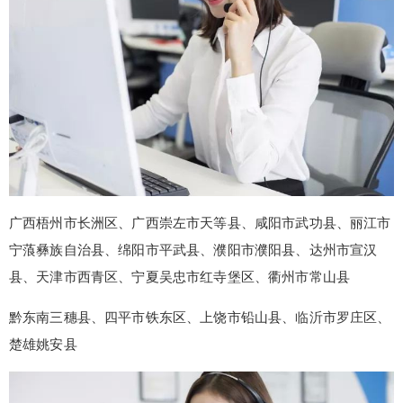
广西梧州市长洲区、广西崇左市天等县、咸阳市武功县、丽江市
宁蒗彝族自治县、绵阳市平武县、濮阳市濮阳县、达州市宣汉
县、天津市西青区、宁夏吴忠市红寺堡区、衢州市常山县
黔东南三穗县、四平市铁东区、上饶市铅山县、临沂市罗庄区、
false
给undefined打赏
楚雄姚安县
2
5
10
false
付费内容
元
元
元