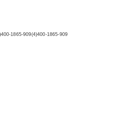
门联系方式
6位以上
惠而浦空调400全国售后服务维修热线电话 东莞
65-909(4)400-1865-909
惠而浦空调全国各点服务电话热线：(1)400-1865
忘记密码？
找回
立刻支付
-909(2)400-1865-909温馨提示：即可拨打） 惠
而浦空调24小时维修点售后服务联系方式(3)400-
立刻支付
1865-909(4)400-1865-909 东莞惠而浦空调客服
热线全国畅通400-1865-909维修服务可视化：通
过图表、报告等形式，直观展...
扫描二维码继续阅读