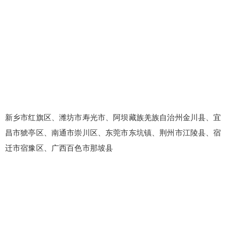
新乡市红旗区、潍坊市寿光市、阿坝藏族羌族自治州金川县、宜
昌市猇亭区、南通市崇川区、东莞市东坑镇、荆州市江陵县、宿
迁市宿豫区、广西百色市那坡县