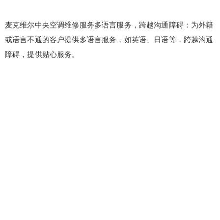
¥
6位以上
麦克维尔中央空调维修服务多语言服务，跨越沟通障碍：为外籍
或语言不通的客户提供多语言服务，如英语、日语等，跨越沟通
6位以上
您没有权限发布内容，请购买会员或者提升权
限。
障碍，提供贴心服务。
忘记密码？
找回
立刻支付
立刻支付