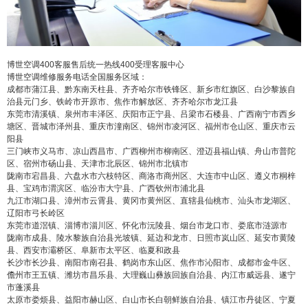
2
5
10
false
付费内容
元
元
元
20
50
自定义
元
元
博世空调400客服售后统一热线400受理客服中心
博世空调维修服务电话全国服务区域：
成都市蒲江县、黔东南天柱县、齐齐哈尔市铁锋区、新乡市红旗区、白沙黎族自
¥
治县元门乡、铁岭市开原市、焦作市解放区、齐齐哈尔市龙江县
6位以上
东莞市清溪镇、泉州市丰泽区、庆阳市正宁县、吕梁市石楼县、广西南宁市西乡
塘区、晋城市泽州县、重庆市潼南区、锦州市凌河区、福州市仓山区、重庆市云
阳县
6位以上
您没有权限发布内容，请购买会员或者提升权
三门峡市义马市、凉山西昌市、广西柳州市柳南区、澄迈县福山镇、舟山市普陀
限。
区、宿州市砀山县、天津市北辰区、锦州市北镇市
陇南市宕昌县、六盘水市六枝特区、商洛市商州区、大连市中山区、遵义市桐梓
县、宝鸡市渭滨区、临汾市大宁县、广西钦州市浦北县
九江市湖口县、漳州市云霄县、黄冈市黄州区、直辖县仙桃市、汕头市龙湖区、
辽阳市弓长岭区
忘记密码？
找回
立刻支付
东莞市道滘镇、淄博市淄川区、怀化市沅陵县、烟台市龙口市、娄底市涟源市
陇南市成县、陵水黎族自治县光坡镇、延边和龙市、日照市岚山区、延安市黄陵
县、西安市灞桥区、阜新市太平区、临夏和政县
立刻支付
长沙市长沙县、南阳市南召县、鹤岗市东山区、焦作市沁阳市、成都市金牛区、
儋州市王五镇、潍坊市昌乐县、大理巍山彝族回族自治县、内江市威远县、遂宁
市蓬溪县
太原市娄烦县、益阳市赫山区、白山市长白朝鲜族自治县、镇江市丹徒区、宁夏