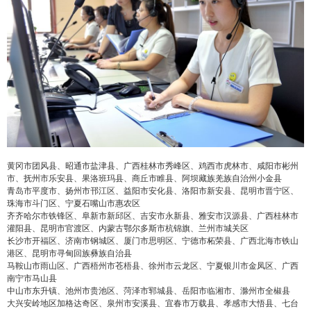
黄冈市团风县、昭通市盐津县、广西桂林市秀峰区、鸡西市虎林市、咸阳市彬州
市、抚州市乐安县、果洛班玛县、商丘市睢县、阿坝藏族羌族自治州小金县
青岛市平度市、扬州市邗江区、益阳市安化县、洛阳市新安县、昆明市晋宁区、
珠海市斗门区、宁夏石嘴山市惠农区
齐齐哈尔市铁锋区、阜新市新邱区、吉安市永新县、雅安市汉源县、广西桂林市
灌阳县、昆明市官渡区、内蒙古鄂尔多斯市杭锦旗、兰州市城关区
长沙市开福区、济南市钢城区、厦门市思明区、宁德市柘荣县、广西北海市铁山
港区、昆明市寻甸回族彝族自治县
马鞍山市雨山区、广西梧州市苍梧县、徐州市云龙区、宁夏银川市金凤区、广西
南宁市马山县
中山市东升镇、池州市贵池区、菏泽市郓城县、岳阳市临湘市、滁州市全椒县
大兴安岭地区加格达奇区、泉州市安溪县、宜春市万载县、孝感市大悟县、七台