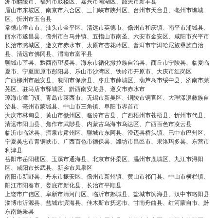
洲市醴陵市、福州市鼓楼区、嘉兴市南湖区、韶关市新丰县
眉山市东坡区、南京市六合区、三门峡市陕州区、台州市天台县、亳州市谯城
区、忻州市五台县
常德市津市市、汕头市金平区、清远市英德市、儋州市和庆镇、南平市浦城县、
丽水市遂昌县、儋州市白马井镇、五指山市南圣、六安市金安区、咸阳市兴平市
长治市潞城区、遵义市赤水市、太原市杏花岭区、普洱市宁洱哈尼族彝族自治
县、清远市佛冈县、渭南市富平县
聊城市莘县、黔西南望谟县、海东市循化撒拉族自治县、商丘市宁陵县、临夏临
夏市、宁夏固原市彭阳县、乐山市沙湾区、铁岭市开原市、大庆市红岗区
广西柳州市融安县、襄阳市保康县、枣庄市薛城区、葫芦岛市绥中县、济南市莱
芜区、驻马店市驿城区、黔西南安龙县、遵义市赤水市
琼海市潭门镇、青岛市莱西市、无锡市新吴区、铜陵市铜官区、大理漾濞彝族自
治县、亳州市蒙城县、中山市三角镇、阜阳市界首市
大庆市林甸县、黄山市徽州区、临汾市古县、广西梧州市苍梧县、忻州市代县、
清远市阳山县、焦作市武陟县、内蒙古乌海市乌达区、广西百色市凌云县
临沂市临沭县、酒泉市肃州区、聊城市东阿县、澄迈县桥头镇、巴中市巴州区、
宁夏吴忠市青铜峡市、广西百色市德保县、潍坊市昌邑市、果洛玛多县、东营市
利津县
岳阳市岳阳楼区、玉溪市通海县、北京市怀柔区、温州市鹿城区、九江市浔阳
区、咸阳市长武县、新乡市凤泉区
南阳市新野县、丹东市振安区、儋州市新州镇、黄山市祁门县、中山市横栏镇、
阳江市阳春市、娄底市新化县、长治市平顺县
上饶市广信区、阜新市清河门区、临沂市郯城县、盐城市滨海县、汉中市略阳县
淄博市沂源县、盐城市滨海县、佳木斯市抚远市、甘南舟曲县、红河蒙自市、黔
东南施秉县