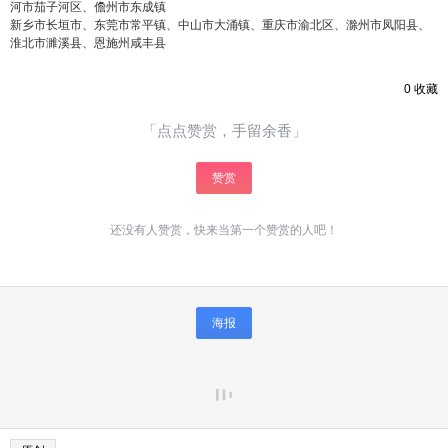
河市茄子河区、儋州市东成镇
新乡市长垣市、东莞市常平镇、中山市大涌镇、重庆市渝北区、滁州市凤阳县、
淮北市濉溪县、恩施州咸丰县
0
收藏
「点点赞赏，手留余香」
赞赏
还没有人赞赏，快来当第一个赞赏的人吧！
海报