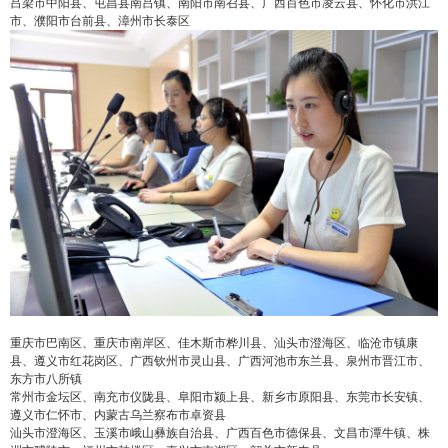
吕梁市中阳县、屯昌县南吕镇、南阳市南召县、广西百色市凌云县、怀化市洪江
市、濮阳市台前县、漳州市长泰区
重庆市巴南区、重庆市南岸区、佳木斯市桦川县、汕头市澄海区、临沧市镇康
县、遵义市红花岗区、广西钦州市灵山县、广西河池市东兰县、泉州市晋江市、
东方市八所镇
常州市金坛区、南充市仪陇县、阜阳市颍上县、新乡市原阳县、东莞市长安镇、
遵义市仁怀市、内蒙古乌兰察布市卓资县
汕头市澄海区、玉溪市峨山彝族自治县、广西百色市德保县、文昌市潭牛镇、株