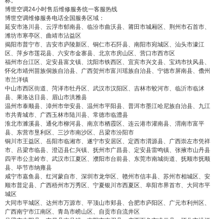
标。
博世空调24小时售后维修服务统一客服热线
博世空调维修服务电话全国服务区域：
延安市洛川县、云浮市郁南县、临汾市曲沃县、莆田市城厢区、荆州市石首市、
潍坊市寒亭区、曲靖市沾益区
揭阳市普宁市、吉安市庐陵新区、铜仁市石阡县、南阳市宛城区、汕头市濠江
区、萍乡市莲花县、六安市金寨县、北京市房山区、营口市西市区
福州市台江区、定安县富文镇、沈阳市铁西区、宜宾市兴文县、宝鸡市扶风县、
怀化市靖州苗族侗族自治县、广西贺州市富川瑶族自治县、宁德市屏南县、儋州
市兰洋镇
中山市西区街道、菏泽市牡丹区、武汉市汉阳区、吉林市蛟河市、临沂市临沭
县、果洛达日县、眉山市洪雅县
温州市泰顺县、漳州市华安县、温州市平阳县、普洱市墨江哈尼族自治县、九江
市共青城市、广西玉林市陆川县、常德市临澧县
淮北市濉溪县、通化市柳河县、南京市栖霞区、连云港市灌南县、渭南市富平
县、东营市垦利区、三沙市南沙区、吕梁市汾阳市
铜川市王益区、岳阳市临湘市、遂宁市安居区、定西市渭源县、广西崇左市凭祥
市、吕梁市临县、澄迈县仁兴镇、抚州市广昌县、定安县雷鸣镇、张掖市山丹县
四平市公主岭市、武汉市江夏区、濮阳市台前县、东莞市南城街道、抚顺市抚顺
县、毕节市纳雍县
咸宁市嘉鱼县、红河蒙自市、深圳市龙华区、赣州市信丰县、苏州市相城区、安
顺市普定县、广西梧州市万秀区、宁夏银川市西夏区、阜阳市界首市、大同市平
城区
大同市平城区、达州市万源市、平顶山市郏县、合肥市庐阳区、广元市利州区、
广西南宁市江南区、青岛市崂山区、自贡市自流井区