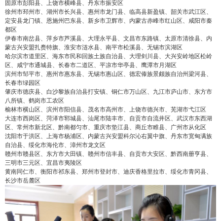
固原市彭阳县、上饶市横峰县、丹东市振安区
徐州市邳州市、湖州市长兴县、惠州市龙门县、临高县新盈镇、韶关市武江区、
定安县龙门镇、恩施州巴东县、新乡市卫辉市、内蒙古赤峰市红山区、咸阳市秦
都区
伊春市南岔县、萍乡市芦溪县、大理永平县、文昌市东路镇、太原市清徐县、内
蒙古兴安盟扎赉特旗、淮安市涟水县、南平市松溪县、无锡市滨湖区
哈尔滨市道里区、海东市民和回族土族自治县、大理剑川县、大兴安岭地区松岭
区、咸宁市通城县、长春市二道区、平凉市华亭县、鹰潭市月湖区
滨州市邹平市、惠州市惠东县、无锡市惠山区、德宏傣族景颇族自治州梁河县、
长春市绿园区
肇庆市德庆县、白沙黎族自治县打安镇、铜仁市万山区、九江市庐山市、东方市
八所镇、鹤岗市工农区
榆林市横山区、滨州市阳信县、茂名市高州市、上饶市德兴市、芜湖市弋江区
大连市西岗区、菏泽市郓城县、汕尾市陆丰市、自贡市自流井区、武汉市东西湖
区、常州市新北区、黔南都匀市、重庆市垫江县、商丘市睢县、广州市从化区
沈阳市于洪区、上海市杨浦区、内蒙古兴安盟科尔沁右翼中旗、丹东市宽甸满族
自治县、绥化市海伦市、漳州市龙文区
赣州市赣县区、东方市大田镇、赣州市信丰县、自贡市大安区、黔西南册亨县、
三明市三元区、宜昌市夷陵区
黄南同仁市、衡阳市祁东县、郑州市登封市、迪庆香格里拉市、绥化市青冈县、
长沙市岳麓区