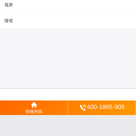
视界
随笔
登陆
400-1865-909
报修热线
沪ICP备2025123328号-22
丨
网站地图
丨
安修网
丨
一修电说
丨
家电保姆
丨
家速电