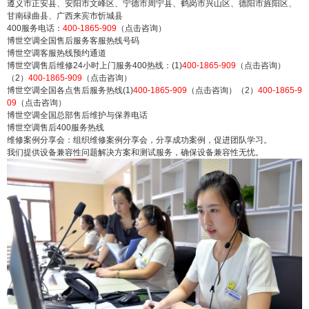
遵义市正安县、安阳市文峰区、宁德市周宁县、鹤岗市兴山区、德阳市旌阳区、
甘南碌曲县、广西来宾市忻城县
400服务电话：
400-1865-909
（点击咨询）
博世空调全国售后服务客服热线号码
博世空调客服热线预约通道
博世空调售后维修24小时上门服务400热线：(1)
400-1865-909
（点击咨询）
（2）
400-1865-909
（点击咨询）
博世空调全国各点售后服务热线(1)
400-1865-909
（点击咨询）（2）
400-1865-9
09
（点击咨询）
博世空调全国总部售后维护与保养电话
博世空调售后400服务热线
维修案例分享会：组织维修案例分享会，分享成功案例，促进团队学习。
我们提供设备兼容性问题解决方案和测试服务，确保设备兼容性无忧。
false
给undefined打赏