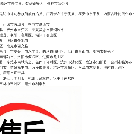
赣州市崇义县、楚雄姚安县、榆林市靖边县
昆明市禄劝彝族苗族自治县、广西崇左市宁明县、泰安市东平县、内蒙古呼伦贝尔市
false
给undefined打赏
、运城市芮城县、毕节市黔西市
县、福州市台江区、宁夏吴忠市青铜峡市
2
5
10
false
付费内容
远县、襄阳市襄州区、福州市仓山区
元
元
元
县、德阳市什邡市
区、南充市西充县
20
50
自定义
昌县、宁夏银川市永宁县、临沧市临翔区、江门市台山市、济南市莱芜区
元
元
南都匀市、洛阳市偃师区、辽源市龙山区
县、东莞市南城街道、焦作市马村区、滨州市沾化区、宿迁市泗阳县、台州市临海市
门市、楚雄禄丰市、菏泽市曹县、杭州市富阳区、河源市东源县、淮南市大通区
¥
金华美的空调400全国售后统一
、庆阳市正宁县
6位以上
您没有权限发布内容，请购买会员或者提升权
、湛江市吴川市、杭州市余杭区、汉中市南郑区
限。
玉林市玉州区、亳州市利辛县
服务热线
6位以上
美的空调售后的电话是多少 美的空调金华全国人
工售后客服电话24小时人工：(1)400-1865-909
忘记密码？
找回
立刻支付
（点击咨询）（2）400-1865-909（点击咨询）