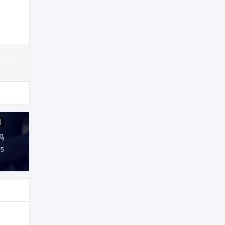
创
码
05