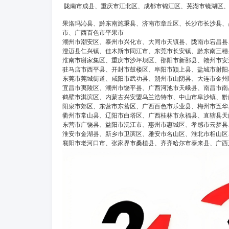
陇南市成县、重庆市江北区、成都市锦江区、芜湖市镜湖区、
果洛玛沁县、黔东南施秉县、济南市章丘区、长沙市长沙县、
市、广西百色市平果市
潮州市潮安区、泰州市兴化市、大同市天镇县、陇南市宕昌县
澄迈县仁兴镇、佳木斯市同江市、东莞市长安镇、黔东南三穗
淮南市谢家集区、重庆市沙坪坝区、邵阳市新邵县、赣州市安
驻马店市西平县、开封市鼓楼区、阜阳市颍上县、盐城市射阳
东莞市莞城街道、咸阳市武功县、朔州市山阴县、大连市金州
宜昌市夷陵区、潮州市饶平县、广西河池市天峨县、南昌市南
鹤壁市淇滨区、内蒙古兴安盟乌兰浩特市、中山市阜沙镇、黔
阳泉市郊区、东营市东营区、广西百色市乐业县、梅州市五华
衢州市常山县、辽阳市白塔区、广西桂林市永福县、直辖县天
东营市广饶县、益阳市沅江市、惠州市惠城区、孝感市云梦县
淮安市金湖县、新乡市卫滨区、雅安市名山区、淮北市相山区
襄阳市老河口市、张家界市桑植县、齐齐哈尔市泰来县、广西