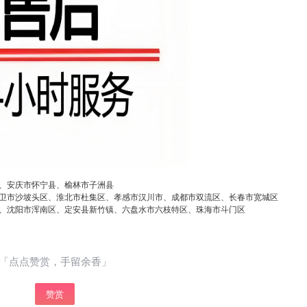
美的空调客服热线全国畅通(1)400-1865-909（点
立刻支付
击咨询）（2）400-1865-909（点击咨询） 美的
空调24小时统一报修热线 美的空调金华24小时售
后维修服务统一客服热线 原厂配件保障：使...
扫描二维码继续阅读
、安庆市怀宁县、榆林市子洲县
卫市沙坡头区、淮北市杜集区、孝感市汉川市、成都市双流区、长春市宽城区
、沈阳市浑南区、定安县新竹镇、六盘水市六枝特区、珠海市斗门区
「点点赞赏，手留余香」
赞赏