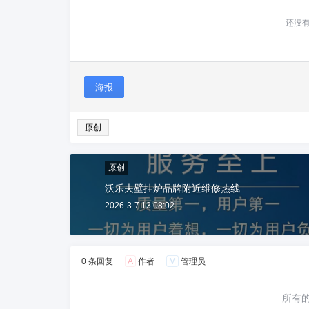
还没
海报
原创
原创
沃乐夫壁挂炉品牌附近维修热线
2026-3-7 13:08:02
0 条回复
A
作者
M
管理员
所有