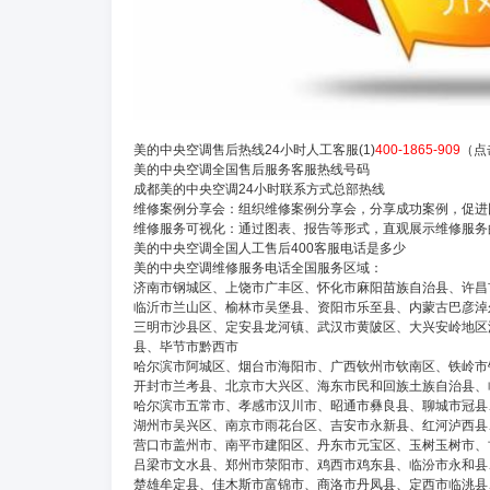
美的中央空调售后热线24小时人工客服(1)
400-1865-909
（点
美的中央空调全国售后服务客服热线号码
成都美的中央空调24小时联系方式总部热线
维修案例分享会：组织维修案例分享会，分享成功案例，促进
维修服务可视化：通过图表、报告等形式，直观展示维修服务
美的中央空调全国人工售后400客服电话是多少
美的中央空调维修服务电话全国服务区域：
济南市钢城区、上饶市广丰区、怀化市麻阳苗族自治县、许昌
临沂市兰山区、榆林市吴堡县、资阳市乐至县、内蒙古巴彦淖
三明市沙县区、定安县龙河镇、武汉市黄陂区、大兴安岭地区
县、毕节市黔西市
哈尔滨市阿城区、烟台市海阳市、广西钦州市钦南区、铁岭市
开封市兰考县、北京市大兴区、海东市民和回族土族自治县、
哈尔滨市五常市、孝感市汉川市、昭通市彝良县、聊城市冠县
湖州市吴兴区、南京市雨花台区、吉安市永新县、红河泸西县
营口市盖州市、南平市建阳区、丹东市元宝区、玉树玉树市、
吕梁市文水县、郑州市荥阳市、鸡西市鸡东县、临汾市永和县
楚雄牟定县、佳木斯市富锦市、商洛市丹凤县、定西市临洮县