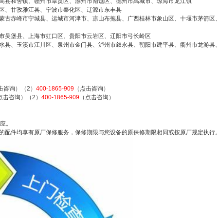
高县和舍镇、赣州市章贡区、滁州市南谯区、德州市禹城市、琼海市龙江镇
服务电话号码电话预约
6位以上
区、甘孜雅江县、宁波市奉化区、辽源市东丰县
蒙古赤峰市宁城县、运城市河津市、凉山布拖县、广西桂林市象山区、十堰市茅箭区
市吴堡县、上海市虹口区、贵阳市云岩区、辽阳市弓长岭区
400服务电话：400-1865-909（点击咨询） 成都
水县、玉溪市江川区、泉州市金门县、泸州市叙永县、朝阳市建平县、衢州市龙游县
美的中央空调各区维修网点中心热线 美的中央空
忘记密码？
找回
立刻支付
调24小时厂家维修预约热线电话 美的中央空调24
小时维修点售后服务联系方式：(1)400-1865-909
击咨询）（2）
400-1865-909
（点击咨询）
立刻支付
（点击咨询）（2）400-1865-909（点击咨询）
点击咨询）（2）
400-1865-909
（点击咨询）
美的中央空调售后热线24小时人工客服(1)400-18
65-909（点击咨询）（2）400-16...
响应。
扫描二维码继续阅读
的配件均享有原厂保修服务，保修期限与您设备的原保修期限相同或按原厂规定执行