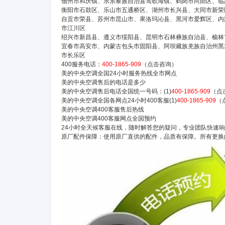
儋州市和庆镇、乐东黎族自治县莺歌海镇、鹤岗市向阳区、临
衡阳市石鼓区、乐山市五通桥区、湖州市长兴县、大同市新荣
自贡市荣县、苏州市昆山市、果洛玛沁县、黑河市爱辉区、内
市江川区
绍兴市新昌县、遵义市绥阳县、昆明市石林彝族自治县、榆林
宜春市高安市、内蒙古包头市固阳县、阿坝藏族羌族自治州黑
市长乐区
400服务电话：
400-1865-909
（点击咨询）
美的中央空调全国24小时服务热线全市网点
美的中央空调售后的电话是多少
美的中央空调售后电话全国统一号码：(1)
400-1865-909
（点
美的中央空调全国各网点24小时400客服(1)
400-1865-909
（
美的中央空调400客服售后热线
美的中央空调400客服网点全国预约
24小时全天候客服在线，随时解答您的疑问，专业团队快速
原厂配件保障：使用原厂直供的配件，品质有保障。所有更换