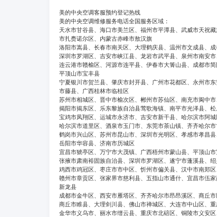
美的中央空调客服预约登记热线
美的中央空调维修服务电话全国服务区域：
天水市甘谷县、海口市美兰区、福州市平潭县、武威市天祝藏
市扎赉诺尔区、内蒙古赤峰市敖汉旗
洛阳市嵩县、长春市南关区、大理鹤庆县、温州市文成县、成
深圳市罗湖区、吉安市峡江县、龙岩市武平县、泉州市南安市
连云港市赣榆区、河源市连平县、伊春市大箐山县、成都市简
平顶山市宝丰县
宁夏银川市贺兰县、肇庆市封开县、广州市花都区、永州市东
市藤县、广西桂林市临桂区
苏州市相城区、晋中市榆次区、郴州市苏仙区、南充市阆中市
揭阳市揭东区、乐东黎族自治县莺歌海镇、南平市光泽县、松
宝鸡市凤翔区、运城市永济市、吉安市新干县、哈尔滨市阿城
哈尔滨市道里区、酒泉市玉门市、东莞市茶山镇、齐齐哈尔市
鹤岗市兴山区、苏州市昆山市、深圳市光明区、孝感市孝昌县
岳阳市华容县、济南市历城区
宜昌市猇亭区、万宁市大茂镇、广西梧州市蒙山县、平顶山市
张掖市肃南裕固族自治县、深圳市罗湖区、遂宁市蓬溪县、绍
鸡西市鸡冠区、枣庄市市中区、忻州市偏关县、汉中市南郑区
赣州市章贡区、张家界市慈利县、五指山市通什、宜昌市伍家
新龙县
成都市金牛区、西安市雁塔区、齐齐哈尔市昂昂溪区、商丘市
商丘市睢县、大理剑川县、佛山市禅城区、大连市中山区、重
金华市义乌市、丽水市缙云县、重庆市北碚区、铜陵市义安区