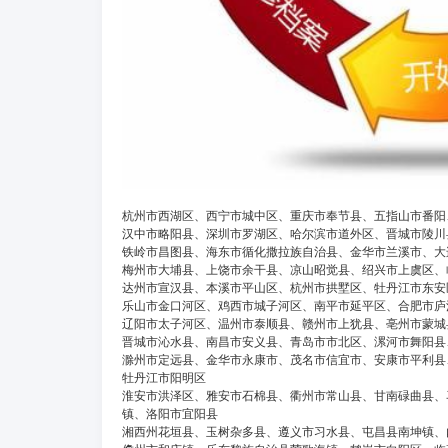
杭州市西湖区、西宁市城中区、重庆市奉节县、五指山市番阳
汉中市略阳县、深圳市罗湖区、哈尔滨市道外区、晋城市陵川
铁岭市昌图县、海东市循化撒拉族自治县、金华市兰溪市、大
梅州市大埔县、上饶市余干县、凉山昭觉县、绍兴市上虞区、
达州市宣汉县、本溪市平山区、杭州市拱墅区、牡丹江市东安
乐山市金口河区、鸡西市城子河区、南平市延平区、合肥市庐
辽阳市太子河区、温州市泰顺县、赣州市上犹县、亳州市蒙城
晋城市沁水县、南昌市安义县、青岛市市北区、漯河市舞阳县
滁州市定远县、金华市永康市、茂名市信宜市、安康市平利县
牡丹江市阳明区
淮安市洪泽区、雅安市石棉县、衢州市常山县、甘南碌曲县、
镇、洛阳市宜阳县
湘西州花垣县、玉树杂多县、遵义市习水县、屯昌县南坤镇、