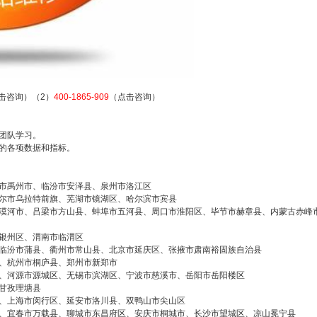
击咨询）（2）
400-1865-909
（点击咨询）
团队学习。
的各项数据和指标。
市禹州市、临汾市安泽县、泉州市洛江区
尔市乌拉特前旗、芜湖市镜湖区、哈尔滨市宾县
漠河市、吕梁市方山县、蚌埠市五河县、周口市淮阳区、毕节市赫章县、内蒙古赤峰
银州区、渭南市临渭区
临汾市蒲县、衢州市常山县、北京市延庆区、张掖市肃南裕固族自治县
、杭州市桐庐县、郑州市新郑市
、河源市源城区、无锡市滨湖区、宁波市慈溪市、岳阳市岳阳楼区
甘孜理塘县
、上海市闵行区、延安市洛川县、双鸭山市尖山区
、宜春市万载县、聊城市东昌府区、安庆市桐城市、长沙市望城区、凉山冕宁县