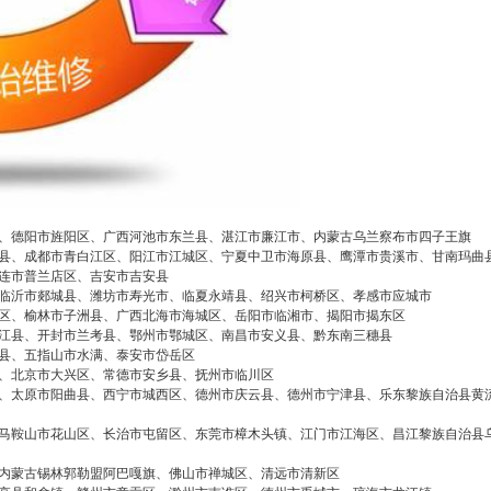
2026/3/07
碧清网 @ 碧清网
、德阳市旌阳区、广西河池市东兰县、湛江市廉江市、内蒙古乌兰察布市四子王旗
false
给undefined打赏
县、成都市青白江区、阳江市江城区、宁夏中卫市海原县、鹰潭市贵溪市、甘南玛曲
连市普兰店区、吉安市吉安县
临沂市郯城县、潍坊市寿光市、临夏永靖县、绍兴市柯桥区、孝感市应城市
2
5
10
false
付费内容
区、榆林市子洲县、广西北海市海城区、岳阳市临湘市、揭阳市揭东区
元
元
元
江县、开封市兰考县、鄂州市鄂城区、南昌市安义县、黔东南三穗县
县、五指山市水满、泰安市岱岳区
20
50
自定义
、北京市大兴区、常德市安乡县、抚州市临川区
元
元
、太原市阳曲县、西宁市城西区、德州市庆云县、德州市宁津县、乐东黎族自治县黄
马鞍山市花山区、长治市屯留区、东莞市樟木头镇、江门市江海区、昌江黎族自治县
¥
成都美的中央空调24小时售后
6位以上
您没有权限发布内容，请购买会员或者提升权
内蒙古锡林郭勒盟阿巴嘎旗、佛山市禅城区、清远市清新区
限。