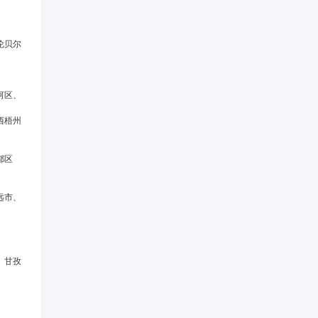
伦贝尔
河区、
西梧州
都区
远市、
、甘孜