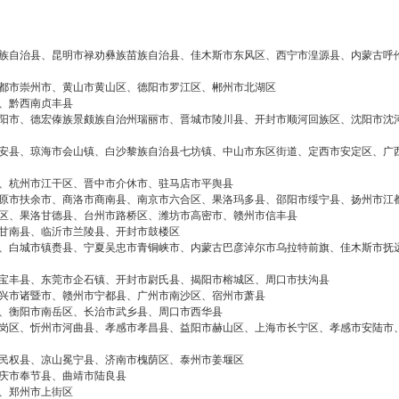
族自治县、昆明市禄劝彝族苗族自治县、佳木斯市东风区、西宁市湟源县、内蒙古呼
都市崇州市、黄山市黄山区、德阳市罗江区、郴州市北湖区
、黔西南贞丰县
阳市、德宏傣族景颇族自治州瑞丽市、晋城市陵川县、开封市顺河回族区、沈阳市沈
安县、琼海市会山镇、白沙黎族自治县七坊镇、中山市东区街道、定西市安定区、广
、杭州市江干区、晋中市介休市、驻马店市平舆县
原市扶余市、商洛市商南县、南京市六合区、果洛玛多县、邵阳市绥宁县、扬州市江
区、果洛甘德县、台州市路桥区、潍坊市高密市、赣州市信丰县
甘南县、临沂市兰陵县、开封市鼓楼区
、白城市镇赉县、宁夏吴忠市青铜峡市、内蒙古巴彦淖尔市乌拉特前旗、佳木斯市抚
宝丰县、东莞市企石镇、开封市尉氏县、揭阳市榕城区、周口市扶沟县
兴市诸暨市、赣州市宁都县、广州市南沙区、宿州市萧县
、衡阳市南岳区、长治市武乡县、周口市西华县
岗区、忻州市河曲县、孝感市孝昌县、益阳市赫山区、上海市长宁区、孝感市安陆市
民权县、凉山冕宁县、济南市槐荫区、泰州市姜堰区
庆市奉节县、曲靖市陆良县
、郑州市上街区