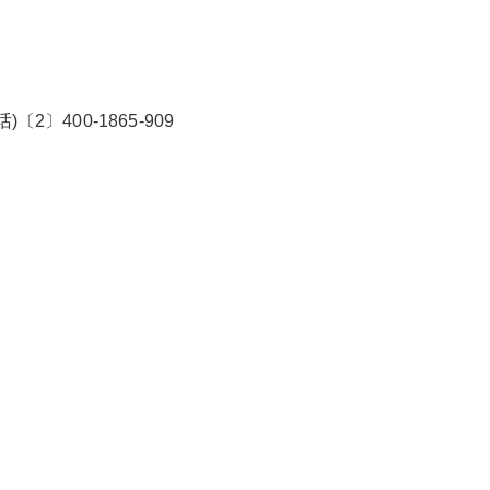
〕400-1865-909
2026/3/07
碧清网 @ 碧清网
false
给undefined打赏
2
5
10
false
付费内容
元
元
元
20
50
自定义
元
元
¥
津上智能马桶24小时维修热线
6位以上
您没有权限发布内容，请购买会员或者提升权
限。