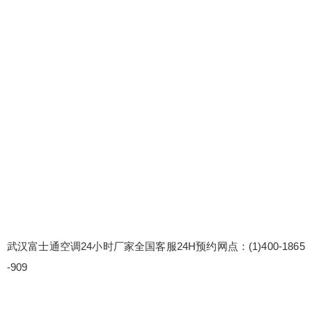
士通空调24小时厂家全国客服24H预约网点：(1)40
0-1865-909 富士通空调人工400售后客服电话:(2)40
0-1865-909 富士通空调全国人工售后维修客服服务
电话 富士通空调原厂配件保障：使用原厂直供的配
件，品质有保障。所有更换的配件均享有原厂保修
服务，保修期限与您设备的原保修期限相同或按原
扫描二维码继续阅读
厂...
武汉富士通空调24小时厂家全国客服24H预约网点：(1)400-1865
-909