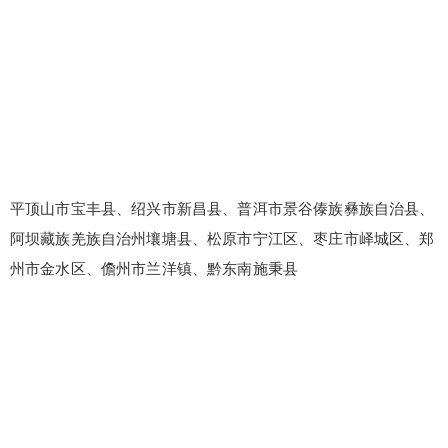
平顶山市宝丰县、绍兴市新昌县、普洱市景谷傣族彝族自治县、
阿坝藏族羌族自治州壤塘县、松原市宁江区、枣庄市峄城区、郑
州市金水区、儋州市兰洋镇、黔东南施秉县