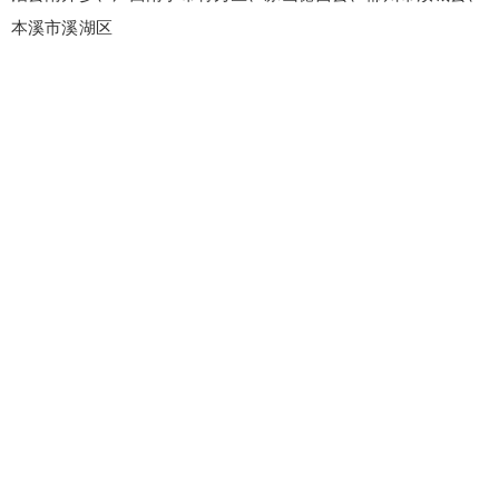
本溪市溪湖区
false
给undefined打赏
2
5
10
false
付费内容
元
元
元
20
50
自定义
元
元
¥
6位以上
6位以上
您没有权限发布内容，请购买会员或者提升权
限。