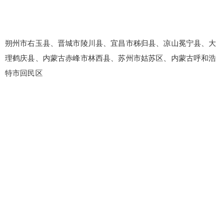
忘记密码？
找回
立刻支付
立刻支付
朔州市右玉县、晋城市陵川县、宜昌市秭归县、凉山冕宁县、大
理鹤庆县、内蒙古赤峰市林西县、苏州市姑苏区、内蒙古呼和浩
特市回民区