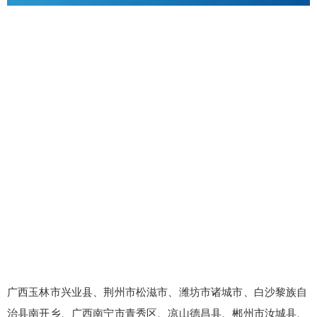
广西玉林市兴业县、荆州市松滋市、潍坊市诸城市、白沙黎族自
治县南开乡、广西南宁市青秀区、凉山德昌县、郴州市汝城县、