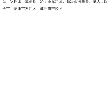
区、双鸭山市宝清县、济宁市兖州区、临汾市汾西县、肇庆市四
会市、德阳市罗江区、商丘市宁陵县