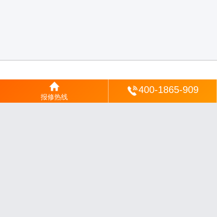
登陆
400-1865-909
报修热线
沪ICP备2025123328号-22
丨
网站地图
丨
安修网
丨
一修电说
丨
家电保姆
丨
家速电
修网
丨
电修通
丨
琴韵章讯
丨
山秀北讯
丨
同微观界
丨
酷聚宝讯
丨
汇聚贝讯
丨
电月达
网
丨
友夏颐械
丨
云知空网
丨
竹涧修颐
丨
星缮网
丨
琼楹网
丨
煦修网
丨
回朗匠电
丨
安
电夏网
丨
修匠维修
丨
荣德快修
丨
家匠修电网
丨
家保修
丨
修通分享
丨
维保快线
丨
维
技工坊
丨
超流智库
丨
擎修阁
丨
悬胶智库
丨
仙娄家修
丨
艺修百识
丨
阿途修站
丨
有家
修站
丨
家电速修
丨
速修家电网
丨
安心家电网
丨
全能家电保姆
丨
电修匠札记
丨
快修
阁
丨
家电修匠
丨
电易修
丨
悬胶智库
丨
琴心网
丨
琥梦网
丨
翠流逸讯
丨
醉琼网
丨
碧城
网
免责声明：网站内容来源于网络，如有侵权，请联系我们删除，邮箱：35244672
0@qq.com