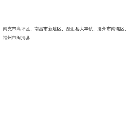
南充市高坪区、南昌市新建区、澄迈县大丰镇、滁州市南谯区、
福州市闽清县