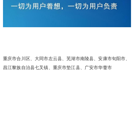
重庆市合川区、大同市左云县、芜湖市南陵县、安康市旬阳市、
昌江黎族自治县七叉镇、重庆市垫江县、广安市华蓥市