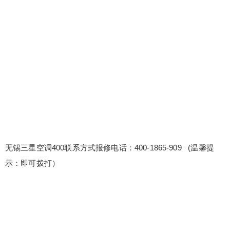
锡三星空调400联系方式报修电话：400-1865-909
(温馨提示：即可拨打） 三星空调售后服务上门电话
附近 三星空调全国人工售后400客服电话是多少
〔2〕400-1865-909 维修案例分享会：组织维修案
例分享会，分享成功案例，促进团队学习。 维修服
务可视化：通过图表、报告等形式，直观展示维修
扫描二维码继续阅读
服务的各项...
无锡三星空调400联系方式报修电话：400-1865-909 (温馨提
示：即可拨打）