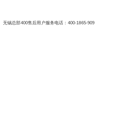
无锡总部400售后用户服务电话：400-1865-909
false
给undefined打赏
2
5
10
false
付费内容
元
元
元
20
50
自定义
元
元
¥
6位以上