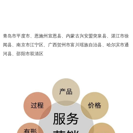
青岛市平度市、恩施州宣恩县、内蒙古兴安盟突泉县、湛江市徐
闻县、南京市江宁区、广西贺州市富川瑶族自治县、哈尔滨市通
河县、邵阳市双清区
false
给undefined打赏
2
5
10
false
付费内容
元
元
元
20
50
自定义
元
元
¥
6位以上