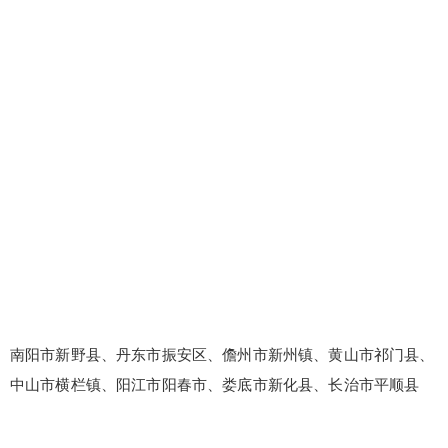
南阳市新野县、丹东市振安区、儋州市新州镇、黄山市祁门县、
中山市横栏镇、阳江市阳春市、娄底市新化县、长治市平顺县