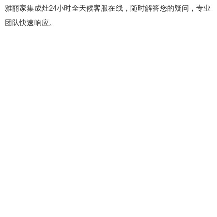
6位以上
您没有权限发布内容，请购买会员或者提升权
雅丽家集成灶24小时全天候客服在线，随时解答您的疑问，专业
限。
团队快速响应。
忘记密码？
找回
立刻支付
立刻支付