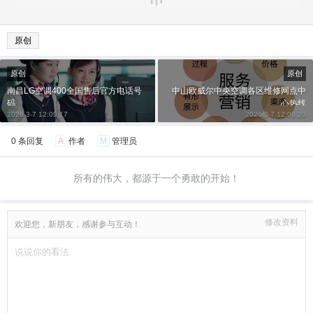
原创
原创
原创
南昌LG空调400全国售后官方电话号
中山欧威尔中央空调各区维修网点中
码
心热线
2026-3-7 12:09:17
2026-3-7 12:09:20
0 条回复
A
作者
M
管理员
所有的伟大，都源于一个勇敢的开始！
修改资料
欢迎您，新朋友，感谢参与互动！