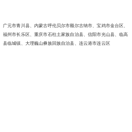
广元市青川县、内蒙古呼伦贝尔市额尔古纳市、宝鸡市金台区、
福州市长乐区、重庆市石柱土家族自治县、信阳市光山县、临高
县临城镇、大理巍山彝族回族自治县、连云港市连云区
false
给undefined打赏
2
5
10
false
付费内容
元
元
元
20
50
自定义
元
元
¥
6位以上
6位以上
您没有权限发布内容，请购买会员或者提升权
限。