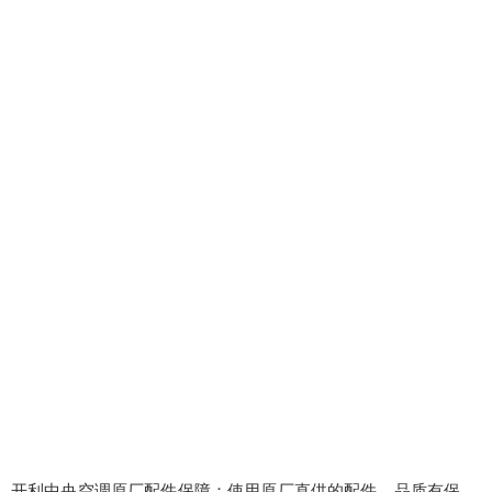
开利中央空调原厂配件保障：使用原厂直供的配件，品质有保