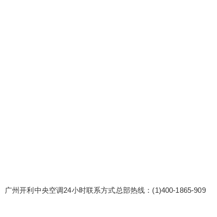
心 广州开利中央空调24小时联系方式总部热线：(1)
400-1865-909 开利中央空调售后电话/24小时网点
客服热线中心:(2)400-1865-909 开利中央空调服务
热线24小时电话 开利中央空调原厂配件保障：使用
原厂直供的配件，品质有保障。所有更换的配件均
享有原厂保修服务，保修期限与您设备的原保修期
扫描二维码继续阅读
限相...
广州开利中央空调24小时联系方式总部热线：(1)400-1865-909