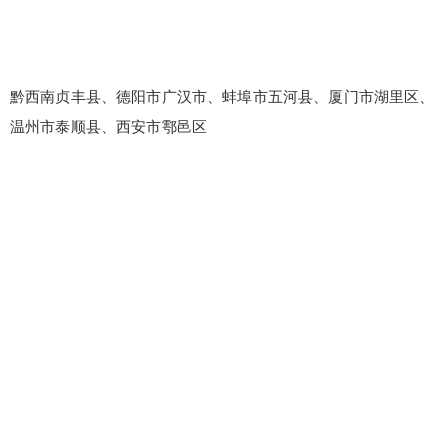
黔西南贞丰县、德阳市广汉市、蚌埠市五河县、厦门市湖里区、
温州市泰顺县、西安市鄠邑区