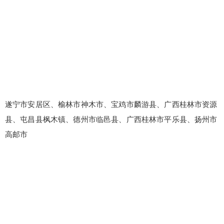
忘记密码？
找回
立刻支付
立刻支付
遂宁市安居区、榆林市神木市、宝鸡市麟游县、广西桂林市资源
县、屯昌县枫木镇、德州市临邑县、广西桂林市平乐县、扬州市
高邮市