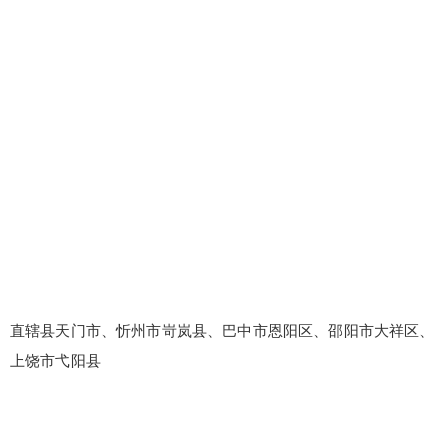
直辖县天门市、忻州市岢岚县、巴中市恩阳区、邵阳市大祥区、
上饶市弋阳县