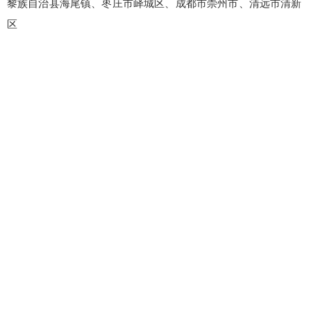
黎族自治县海尾镇、枣庄市峄城区、成都市崇州市、清远市清新
区