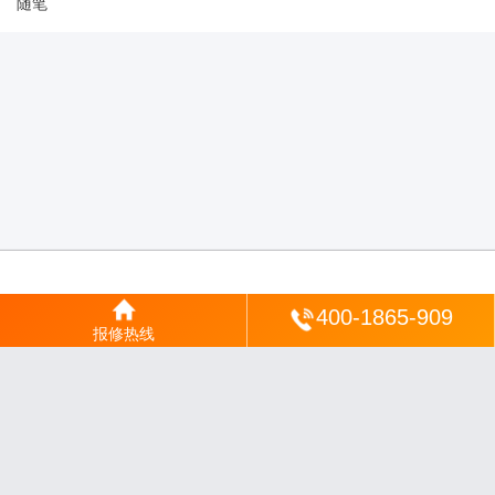
随笔
登陆
400-1865-909
报修热线
沪ICP备2025123328号-22
丨
网站地图
丨
安修网
丨
一修电说
丨
家电保姆
丨
家速电
修网
丨
电修通
丨
琴韵章讯
丨
山秀北讯
丨
同微观界
丨
酷聚宝讯
丨
汇聚贝讯
丨
电月达
网
丨
友夏颐械
丨
云知空网
丨
竹涧修颐
丨
星缮网
丨
琼楹网
丨
煦修网
丨
回朗匠电
丨
安
电夏网
丨
修匠维修
丨
荣德快修
丨
家匠修电网
丨
家保修
丨
修通分享
丨
维保快线
丨
维