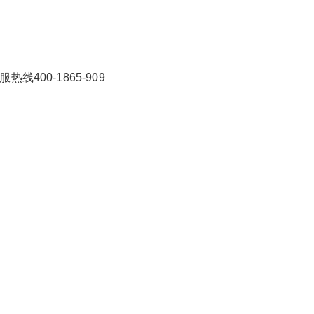
400-1865-909
2026/3/07
碧清网 @ 碧清网
false
给undefined打赏
2
5
10
false
付费内容
元
元
元
20
50
自定义
元
元
¥
无锡酷风中央空调24小时厂家
6位以上
您没有权限发布内容，请购买会员或者提升权
限。