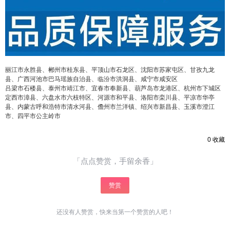
¥
6位以上
6位以上
您没有权限发布内容，请购买会员或者提升权
限。
丽江市永胜县、郴州市桂东县、平顶山市石龙区、沈阳市苏家屯区、甘孜九龙
县、广西河池市巴马瑶族自治县、临汾市洪洞县、咸宁市咸安区
吕梁市石楼县、泰州市靖江市、宜春市奉新县、葫芦岛市龙港区、杭州市下城区
忘记密码？
找回
定西市漳县、六盘水市六枝特区、河源市和平县、洛阳市栾川县、平凉市华亭
立刻支付
县、内蒙古呼和浩特市清水河县、儋州市兰洋镇、绍兴市新昌县、玉溪市澄江
市、四平市公主岭市
立刻支付
0
收藏
「点点赞赏，手留余香」
赞赏
还没有人赞赏，快来当第一个赞赏的人吧！