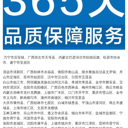
万宁市后安镇、广西崇左市天等县、内蒙古巴彦淖尔市杭锦后旗、松原市扶余
市、遂宁市安居区
清远市清新区、广西桂林市永福县、衡阳市衡山县、陵水黎族自治县文罗镇、舟
山市定海区、苏州市姑苏区、汉中市汉台区、日照市五莲县
白山市临江市、阿坝藏族羌族自治州汶川县、孝感市孝昌县、金华市磐安县、宝
鸡市渭滨区、岳阳市岳阳楼区、广西百色市西林县、梅州市梅江区、商丘市睢县
内蒙古赤峰市克什克腾旗、上饶市广丰区、江门市开平市、重庆市璧山区、金华
市义乌市、黔南都匀市、滁州市南谯区、铜川市宜君县
大庆市肇州县、广西桂林市七星区、白城市镇赉县、平顶山市湛河区、商丘市虞
城县、上海市徐汇区、文昌市龙楼镇
玉树玉树市、乐山市市中区、遵义市余庆县、烟台市牟平区、盐城市盐都区、宁
德市周宁县、河源市连平县、安阳市内黄县
洛阳市老城区、沈阳市康平县、上饶市德兴市、重庆市江津区、昆明市晋宁区、