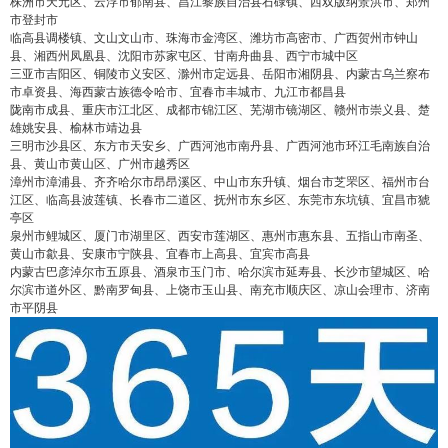
株洲市天元区、云浮市郁南县、昌江黎族自治县石碌镇、西双版纳景洪市、郑州
市登封市
临高县调楼镇、文山文山市、珠海市金湾区、潍坊市高密市、广西贺州市钟山
县、湘西州凤凰县、沈阳市苏家屯区、甘南舟曲县、西宁市城中区
三亚市吉阳区、铜陵市义安区、滁州市定远县、岳阳市湘阴县、内蒙古乌兰察布
市卓资县、海西蒙古族德令哈市、宜春市丰城市、九江市都昌县
陇南市成县、重庆市江北区、成都市锦江区、芜湖市镜湖区、赣州市崇义县、楚
雄姚安县、榆林市靖边县
三明市沙县区、东方市天安乡、广西河池市南丹县、广西河池市环江毛南族自治
县、黄山市黄山区、广州市越秀区
漳州市漳浦县、齐齐哈尔市昂昂溪区、中山市东升镇、烟台市芝罘区、福州市台
江区、临高县波莲镇、长春市二道区、抚州市东乡区、东莞市东坑镇、宜昌市猇
亭区
泉州市鲤城区、厦门市湖里区、西安市莲湖区、惠州市惠东县、五指山市南圣、
黄山市歙县、安康市宁陕县、宜春市上高县、宜宾市高县
内蒙古巴彦淖尔市五原县、酒泉市玉门市、哈尔滨市延寿县、长沙市望城区、哈
false
给undefined打赏
尔滨市道外区、黔南罗甸县、上饶市玉山县、南充市顺庆区、凉山会理市、济南
市平阴县
2
5
10
false
付费内容
元
元
元
20
50
自定义
元
元