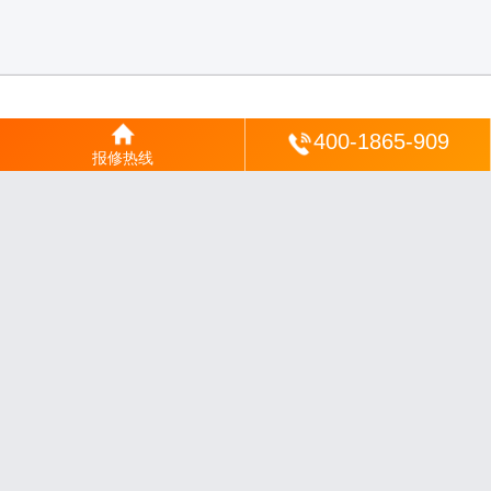
登陆
400-1865-909
报修热线
沪ICP备2025123328号-22
丨
网站地图
丨
安修网
丨
一修电说
丨
家电保姆
丨
家速电
修网
丨
电修通
丨
琴韵章讯
丨
山秀北讯
丨
同微观界
丨
酷聚宝讯
丨
汇聚贝讯
丨
电月达
网
丨
友夏颐械
丨
云知空网
丨
竹涧修颐
丨
星缮网
丨
琼楹网
丨
煦修网
丨
回朗匠电
丨
安
电夏网
丨
修匠维修
丨
荣德快修
丨
家匠修电网
丨
家保修
丨
修通分享
丨
维保快线
丨
维
技工坊
丨
超流智库
丨
擎修阁
丨
悬胶智库
丨
仙娄家修
丨
艺修百识
丨
阿途修站
丨
有家
修站
丨
家电速修
丨
速修家电网
丨
安心家电网
丨
全能家电保姆
丨
电修匠札记
丨
快修
阁
丨
家电修匠
丨
电易修
丨
悬胶智库
丨
琴心网
丨
琥梦网
丨
翠流逸讯
丨
醉琼网
丨
碧城
网
免责声明：网站内容来源于网络，如有侵权，请联系我们删除，邮箱：35244672
0@qq.com
沪ICP备2025123328号-9