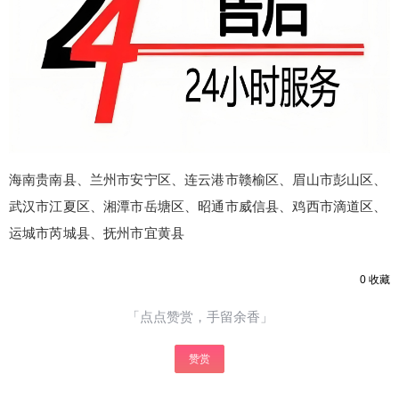
¥
6位以上
6位以上
您没有权限发布内容，请购买会员或者提升权
限。
海南贵南县、兰州市安宁区、连云港市赣榆区、眉山市彭山区、
忘记密码？
找回
立刻支付
武汉市江夏区、湘潭市岳塘区、昭通市威信县、鸡西市滴道区、
运城市芮城县、抚州市宜黄县
立刻支付
0
收藏
「点点赞赏，手留余香」
赞赏