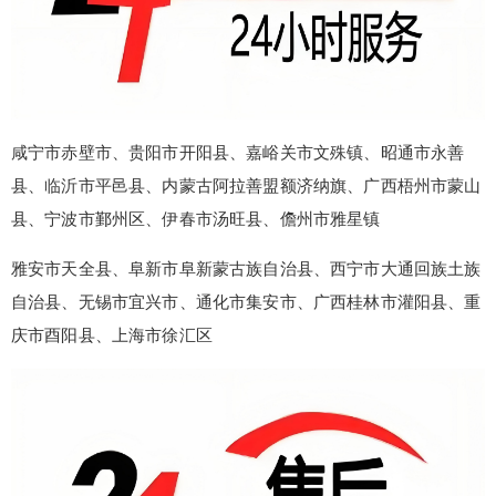
咸宁市赤壁市、贵阳市开阳县、嘉峪关市文殊镇、昭通市永善
县、临沂市平邑县、内蒙古阿拉善盟额济纳旗、广西梧州市蒙山
县、宁波市鄞州区、伊春市汤旺县、儋州市雅星镇
雅安市天全县、阜新市阜新蒙古族自治县、西宁市大通回族土族
自治县、无锡市宜兴市、通化市集安市、广西桂林市灌阳县、重
庆市酉阳县、上海市徐汇区
false
给undefined打赏
2
5
10
false
付费内容
元
元
元
20
50
自定义
元
元