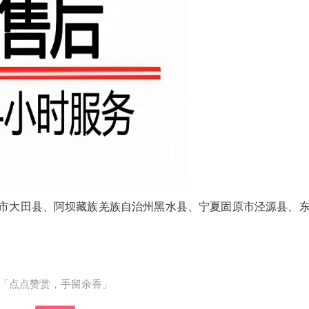
障：使用原厂直供的配件，品质有保障。所有更
立刻支付
换的配件均享有原厂保修服务，保修期限与您设
备的原保修期限相同或按原厂规定执行。 春兰空
调售后服务修理电话：(3)400-1865-909(4)4...
扫描二维码继续阅读
市大田县、阿坝藏族羌族自治州黑水县、宁夏固原市泾源县、
「点点赞赏，手留余香」