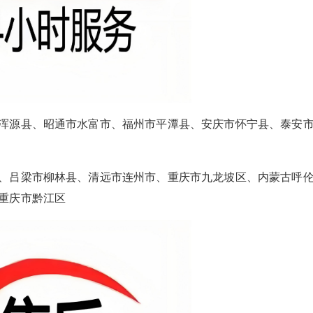
false
给undefined打赏
2
5
10
false
付费内容
元
元
元
浑源县、昭通市水富市、福州市平潭县、安庆市怀宁县、泰安
20
50
自定义
元
元
¥
、吕梁市柳林县、清远市连州市、重庆市九龙坡区、内蒙古呼
东莞春兰空调24小时全国各客
6位以上
您没有权限发布内容，请购买会员或者提升权
重庆市黔江区
限。
服号码
6位以上
春兰空调400联系方式报修电话 春兰空调东莞24
小时人工服务电话预约：(1)400-1865-909(2)400-
忘记密码？
找回
立刻支付
1865-909 春兰空调400-1865-909原厂配件保