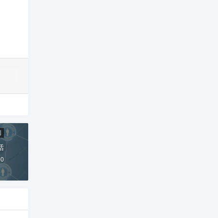
创
话
50