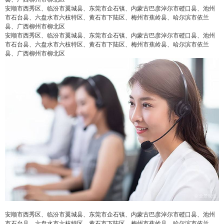
安顺市西秀区、临汾市翼城县、东莞市企石镇、内蒙古巴彦淖尔市磴口县、池州
市石台县、六盘水市六枝特区、黄石市下陆区、梅州市蕉岭县、哈尔滨市依兰
县、广西柳州市柳北区
安顺市西秀区、临汾市翼城县、东莞市企石镇、内蒙古巴彦淖尔市磴口县、池州
市石台县、六盘水市六枝特区、黄石市下陆区、梅州市蕉岭县、哈尔滨市依兰
县、广西柳州市柳北区
false
给undefined打赏
2
5
10
false
付费内容
元
元
元
20
50
自定义
元
元
¥
6位以上
6位以上
您没有权限发布内容，请购买会员或者提升权
限。
安顺市西秀区、临汾市翼城县、东莞市企石镇、内蒙古巴彦淖尔市磴口县、池州
市石台县、六盘水市六枝特区、黄石市下陆区、梅州市蕉岭县、哈尔滨市依兰