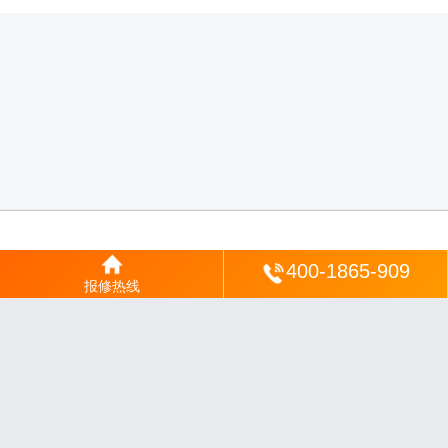
登陆
400-1865-909
报修热线
沪ICP备2025123328号-22
丨
网站地图
丨
安修网
丨
一修电说
丨
家电保姆
丨
家速电
修网
丨
电修通
丨
琴韵章讯
丨
山秀北讯
丨
同微观界
丨
酷聚宝讯
丨
汇聚贝讯
丨
电月达
网
丨
友夏颐械
丨
云知空网
丨
竹涧修颐
丨
星缮网
丨
琼楹网
丨
煦修网
丨
回朗匠电
丨
安
电夏网
丨
修匠维修
丨
荣德快修
丨
家匠修电网
丨
家保修
丨
修通分享
丨
维保快线
丨
维
技工坊
丨
超流智库
丨
擎修阁
丨
悬胶智库
丨
仙娄家修
丨
艺修百识
丨
阿途修站
丨
有家