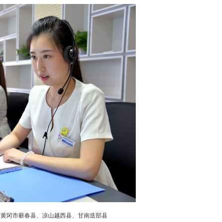
黄冈市蕲春县、凉山越西县、甘南迭部县