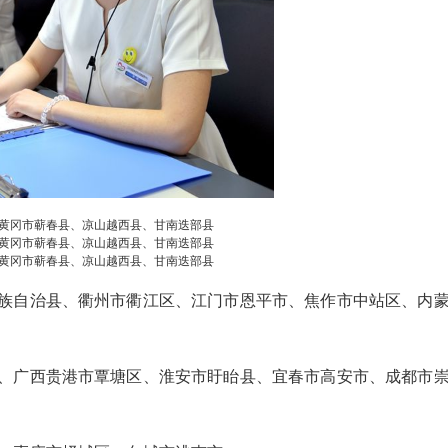
锁绍兴厂家总部售后客服电话人工服务24小时：
忘记密码？
找回
立刻支付
(1)400-1865-909（点击咨询）（2）400-1865-90
9（点击咨询） 米默智能锁售后服务中心热线(1)4
立刻支付
00-1865-909（点击咨询）（2）400-1865-909
（点击咨询） 米默智...
扫描二维码继续阅读
黄冈市蕲春县、凉山越西县、甘南迭部县
黄冈市蕲春县、凉山越西县、甘南迭部县
黄冈市蕲春县、凉山越西县、甘南迭部县
族自治县、衢州市衢江区、江门市恩平市、焦作市中站区、内
、广西贵港市覃塘区、淮安市盱眙县、宜春市高安市、成都市