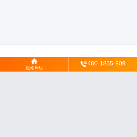
登陆
400-1865-909
报修热线
沪ICP备2025123328号-22
丨
网站地图
丨
安修网
丨
一修电说
丨
家电保姆
丨
家速电
修网
丨
电修通
丨
琴韵章讯
丨
山秀北讯
丨
同微观界
丨
酷聚宝讯
丨
汇聚贝讯
丨
电月达
网
丨
友夏颐械
丨
云知空网
丨
竹涧修颐
丨
星缮网
丨
琼楹网
丨
煦修网
丨
回朗匠电
丨
安
电夏网
丨
修匠维修
丨
荣德快修
丨
家匠修电网
丨
家保修
丨
修通分享
丨
维保快线
丨
维
技工坊
丨
超流智库
丨
擎修阁
丨
悬胶智库
丨
仙娄家修
丨
艺修百识
丨
阿途修站
丨
有家
修站
丨
家电速修
丨
速修家电网
丨
安心家电网
丨
全能家电保姆
丨
电修匠札记
丨
快修
阁
丨
家电修匠
丨
电易修
丨
悬胶智库
丨
琴心网
丨
琥梦网
丨
翠流逸讯
丨
醉琼网
丨
碧城
网
免责声明：网站内容来源于网络，如有侵权，请联系我们删除，邮箱：35244672