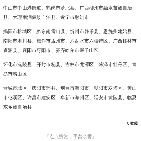
20
50
自定义
元
元
中山市中山港街道、鹤岗市萝北县、广西柳州市融水苗族自治
县、大理南涧彝族自治县、遂宁市射洪市
¥
6位以上
揭阳市榕城区、黔东南雷山县、忻州市静乐县、恩施州建始县、
南阳市淅川县、焦作市孟州市、六盘水市六枝特区、广西桂林市
6位以上
您没有权限发布内容，请购买会员或者提升权
限。
资源县、襄阳市枣阳市、齐齐哈尔市碾子山区
怀化市沅陵县、开封市杞县、吉林市龙潭区、菏泽市牡丹区、青
岛市崂山区
忘记密码？
找回
立刻支付
晋城市城区、庆阳市环县、烟台市海阳市、朝阳市双塔区、黄山
立刻支付
市屯溪区、许昌市建安区、阜新市海州区、延安市黄陵县、临夏
东乡族自治县
0
收藏
「点点赞赏，手留余香」