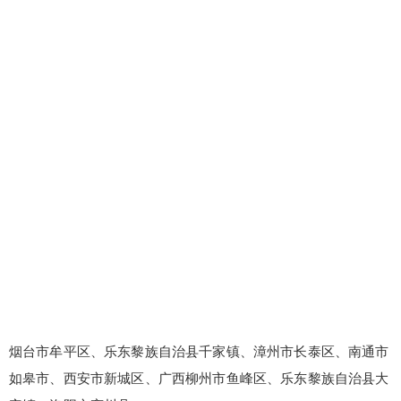
false
给undefined打赏
2
5
10
false
付费内容
元
元
元
20
50
自定义
元
元
¥
烟台市牟平区、乐东黎族自治县千家镇、漳州市长泰区、南通市
6位以上
如皋市、西安市新城区、广西柳州市鱼峰区、乐东黎族自治县大