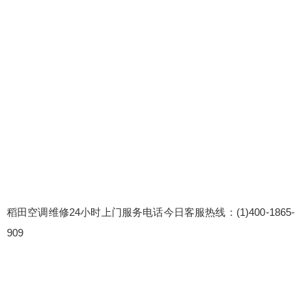
门服务电话今日客服热线：(1)400-1865-909 稻田
空调24小时统一人工客服电话:(2)400-1865-909 稻
田空调400全国服务电话服务电话 稻田空调维修师
傅手法专业，操作规范，让人非常放心。 稻田空调
维修师傅手法专业，操作规范，...
扫描二维码继续阅读
稻田空调维修24小时上门服务电话今日客服热线：(1)400-1865-
909