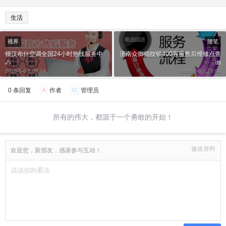
生活
视界
随笔
顿汉布什空调全国24小时热线服务中
济南众御指纹锁400客服售后维修点查
心
询
2026-5-6 1:00:04
2026-5-6 1:20:04
0 条回复
A
作者
M
管理员
所有的伟大，都源于一个勇敢的开始！
修改资料
欢迎您，新朋友，感谢参与互动！