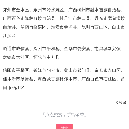
郑州市金水区、永州市冷水滩区、广西柳州市融水苗族自治县、
¥
广西百色市隆林各族自治县、牡丹江市林口县、丹东市宽甸满族
6位以上
自治县、渭南市临渭区、淮安市金湖县、昆明市西山区、白山市
6位以上
您没有权限发布内容，请购买会员或者提升权
江源区
限。
昭通市威信县、漳州市平和县、金华市磐安县、屯昌县新兴镇、
盘锦市大洼区、怀化市中方县
忘记密码？
找回
立刻支付
信阳市平桥区、镇江市句容市、黄山市祁门县、泰安市泰山区、
佳木斯市汤原县、海西蒙古族格尔木市、广西百色市右江区、莆
立刻支付
田市涵江区
0
收藏
「点点赞赏，手留余香」
赞赏