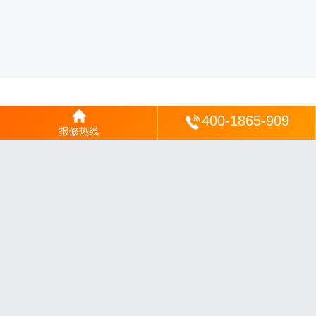
登陆
400-1865-909
报修热线
沪ICP备2025123328号-22
丨
网站地图
丨
安修网
丨
一修电说
丨
家电保姆
丨
家速电
修网
丨
电修通
丨
琴韵章讯
丨
山秀北讯
丨
同微观界
丨
酷聚宝讯
丨
汇聚贝讯
丨
电月达
网
丨
友夏颐械
丨
云知空网
丨
竹涧修颐
丨
星缮网
丨
琼楹网
丨
煦修网
丨
回朗匠电
丨
安
电夏网
丨
修匠维修
丨
荣德快修
丨
家匠修电网
丨
家保修
丨
修通分享
丨
维保快线
丨
维
技工坊
丨
超流智库
丨
擎修阁
丨
悬胶智库
丨
仙娄家修
丨
艺修百识
丨
阿途修站
丨
有家
修站
丨
家电速修
丨
速修家电网
丨
安心家电网
丨
全能家电保姆
丨
电修匠札记
丨
快修
阁
丨
家电修匠
丨
电易修
丨
悬胶智库
丨
琴心网
丨
琥梦网
丨
翠流逸讯
丨
醉琼网
丨
碧城
网
免责声明：网站内容来源于网络，如有侵权，请联系我们删除，邮箱：35244672
0@qq.com
沪ICP备2025123328号-9