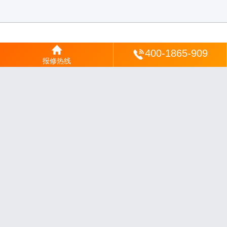
登陆
400-1865-909
报修热线
沪ICP备2025123328号-22
丨
网站地图
丨
安修网
丨
一修电说
丨
家电保姆
丨
家速电
修网
丨
电修通
丨
琴韵章讯
丨
山秀北讯
丨
同微观界
丨
酷聚宝讯
丨
汇聚贝讯
丨
电月达
网
丨
友夏颐械
丨
云知空网
丨
竹涧修颐
丨
星缮网
丨
琼楹网
丨
煦修网
丨
回朗匠电
丨
安
电夏网
丨
修匠维修
丨
荣德快修
丨
家匠修电网
丨
家保修
丨
修通分享
丨
维保快线
丨
维
技工坊
丨
超流智库
丨
擎修阁
丨
悬胶智库
丨
仙娄家修
丨
艺修百识
丨
阿途修站
丨
有家
修站
丨
家电速修
丨
速修家电网
丨
安心家电网
丨
全能家电保姆
丨
电修匠札记
丨
快修
阁
丨
家电修匠
丨
电易修
丨
悬胶智库
丨
琴心网
丨
琥梦网
丨
翠流逸讯
丨
醉琼网
丨
碧城
网
免责声明：网站内容来源于网络，如有侵权，请联系我们删除，邮箱：35244672
0@qq.com
沪ICP备2025123328号-9