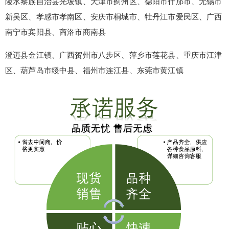
陵水黎族自治县光坡镇、天津市蓟州区、德阳市什邡市、无锡市
新吴区、孝感市孝南区、安庆市桐城市、牡丹江市爱民区、广西
南宁市宾阳县、商洛市商南县
false
给undefined打赏
澄迈县金江镇、广西贺州市八步区、萍乡市莲花县、重庆市江津
2
5
10
false
付费内容
区、葫芦岛市绥中县、福州市连江县、东莞市黄江镇
元
元
元
20
50
自定义
元
元
¥
6位以上
6位以上
您没有权限发布内容，请购买会员或者提升权
限。
忘记密码？
找回
立刻支付