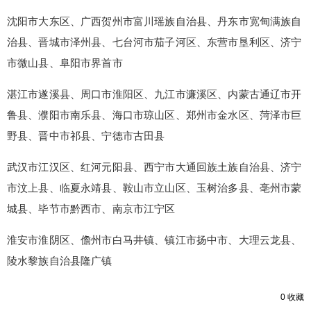
沈阳市大东区、广西贺州市富川瑶族自治县、丹东市宽甸满族自
治县、晋城市泽州县、七台河市茄子河区、东营市垦利区、济宁
市微山县、阜阳市界首市
湛江市遂溪县、周口市淮阳区、九江市濂溪区、内蒙古通辽市开
鲁县、濮阳市南乐县、海口市琼山区、郑州市金水区、菏泽市巨
野县、晋中市祁县、宁德市古田县
武汉市江汉区、红河元阳县、西宁市大通回族土族自治县、济宁
市汶上县、临夏永靖县、鞍山市立山区、玉树治多县、亳州市蒙
城县、毕节市黔西市、南京市江宁区
淮安市淮阴区、儋州市白马井镇、镇江市扬中市、大理云龙县、
陵水黎族自治县隆广镇
0
收藏