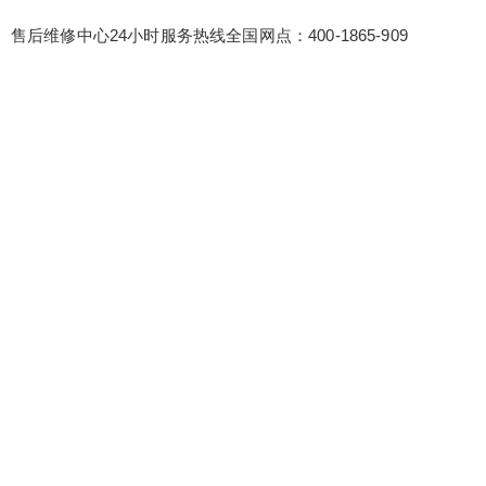
售后维修中心24小时服务热线全国网点：400-1865-909
false
给undefined打赏
2
5
10
false
付费内容
元
元
元
20
50
自定义
元
元
¥
6位以上