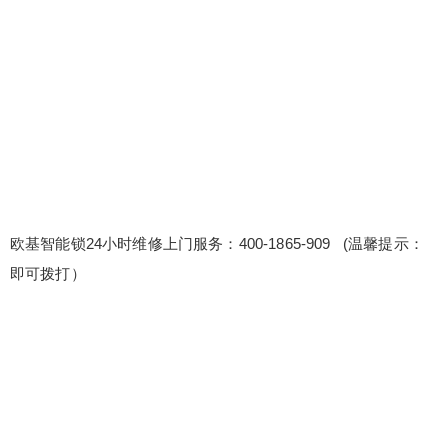
小时维修上门服务：400-1865-909 (温馨提示：即
可拨打） 欧基智能锁售后电话24小时维修点400热
线 欧基智能锁全国售后热线一站通〔2〕400-1865-
909 售后服务团队提供多种优惠活动，让客户...
扫描二维码继续阅读
欧基智能锁24小时维修上门服务：400-1865-909 (温馨提示：
即可拨打）