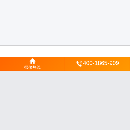
登陆
400-1865-909
报修热线
沪ICP备2025123328号-22
丨
网站地图
丨
安修网
丨
一修电说
丨
家电保姆
丨
家速电
修网
丨
电修通
丨
琴韵章讯
丨
山秀北讯
丨
同微观界
丨
酷聚宝讯
丨
汇聚贝讯
丨
电月达
网
丨
友夏颐械
丨
云知空网
丨
竹涧修颐
丨
星缮网
丨
琼楹网
丨
煦修网
丨
回朗匠电
丨
安
电夏网
丨
修匠维修
丨
荣德快修
丨
家匠修电网
丨
家保修
丨
修通分享
丨
维保快线
丨
维
技工坊
丨
超流智库
丨
擎修阁
丨
悬胶智库
丨
仙娄家修
丨
艺修百识
丨
阿途修站
丨
有家
修站
丨
家电速修
丨
速修家电网
丨
安心家电网
丨
全能家电保姆
丨
电修匠札记
丨
快修
阁
丨
家电修匠
丨
电易修
丨
悬胶智库
丨
琴心网
丨
琥梦网
丨
翠流逸讯
丨
醉琼网
丨
碧城
网