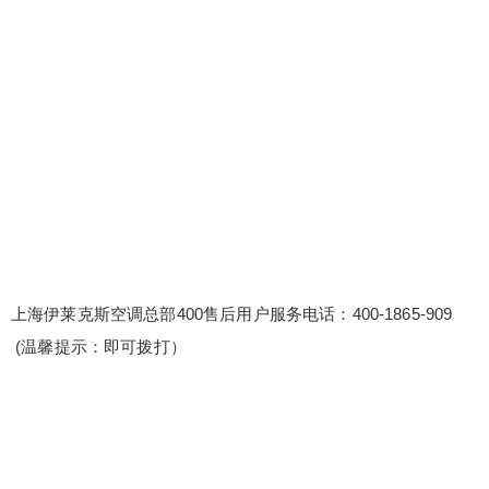
海伊莱克斯空调总部400售后用户服务电话：400-1
865-909 (温馨提示：即可拨打） 伊莱克斯空调官方
售后服务中心 伊莱克斯空调售后服务热线全国24小
时服务中心〔2〕400-1865-909 维修服务可视化：
通过图表、报告等形式，直观展示维修服务的各项
数据和指标。 维修案例分享会：组织维修案例分享
扫描二维码继续阅读
会，分享...
上海伊莱克斯空调总部400售后用户服务电话：400-1865-909
(温馨提示：即可拨打）