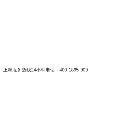
上海服务热线24小时电话：400-1865-909
false
给undefined打赏
2
5
10
false
付费内容
元
元
元
20
50
自定义
元
元
¥
6位以上