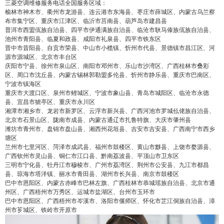
三菱空调维修服务电话全国服务区域：
榆林市神木市、衢州市龙游县、连云港市东海县、枣庄市薛城区、内蒙古乌兰察
布市集宁区、重庆市江津区、临沂市莒南县、葫芦岛市建昌县
普洱市西盟佤族自治县、四平市伊通满族自治县、临沧市耿马傣族佤族自治县、
池州市青阳县、临夏和政县、咸阳市礼泉县、四平市铁东区
晋中市昔阳县、自贡市荣县、中山市小榄镇、忻州市代县、景德镇市昌江区、河
源市源城区、北京市丰台区
庆阳市宁县、徐州市泉山区、南阳市邓州市、乐山市沙湾区、广西桂林市叠彩
区、周口市沈丘县、内蒙古锡林郭勒盟多伦县、忻州市静乐县、重庆市巴南区、
宁波市镇海区
重庆市大渡口区、泉州市鲤城区、宁波市象山县、青岛市城阳区、临沧市永德
县、宜昌市猇亭区、重庆市永川区
湘潭市湘乡市、龙岩市新罗区、云浮市新兴县、广西河池市罗城仫佬族自治县、
北京市石景山区、陇南市成县、内蒙古通辽市扎鲁特旗、大庆市肇州县
潍坊市青州市、盘锦市盘山县、湘西州花垣县、吉安市吉安县、广西南宁市西乡
塘区
兰州市七里河区、菏泽市成武县、福州市鼓楼区、黄山市黟县、上饶市婺源县、
广西钦州市灵山县、铜仁市江口县、黔南荔波县、平顶山市卫东区
三明市宁化县、牡丹江市穆棱市、广州市荔湾区、荆州市公安县、九江市都昌
县、琼海市塔洋镇、丽水市青田县、湖州市长兴县、南京市鼓楼区
巴中市恩阳区、内蒙古赤峰市巴林左旗、广西桂林市恭城瑶族自治县、北京市通
州区、广西梧州市万秀区、运城市盐湖区、台州市玉环市
巴中市恩阳区、广西梧州市岑溪市、洛阳市偃师区、怀化市芷江侗族自治县、漳
州市芗城区、铁岭市开原市