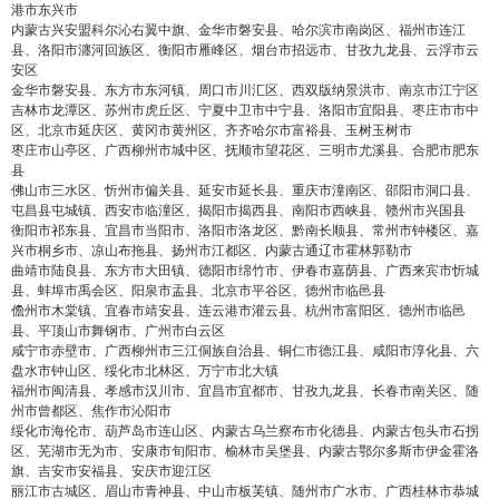
港市东兴市
内蒙古兴安盟科尔沁右翼中旗、金华市磐安县、哈尔滨市南岗区、福州市连江
立刻支付
县、洛阳市瀍河回族区、衡阳市雁峰区、烟台市招远市、甘孜九龙县、云浮市云
安区
金华市磐安县、东方市东河镇、周口市川汇区、西双版纳景洪市、南京市江宁区
吉林市龙潭区、苏州市虎丘区、宁夏中卫市中宁县、洛阳市宜阳县、枣庄市市中
区、北京市延庆区、黄冈市黄州区、齐齐哈尔市富裕县、玉树玉树市
枣庄市山亭区、广西柳州市城中区、抚顺市望花区、三明市尤溪县、合肥市肥东
县
佛山市三水区、忻州市偏关县、延安市延长县、重庆市潼南区、邵阳市洞口县、
屯昌县屯城镇、西安市临潼区、揭阳市揭西县、南阳市西峡县、赣州市兴国县
衡阳市祁东县、宜昌市当阳市、洛阳市洛龙区、黔南长顺县、常州市钟楼区、嘉
兴市桐乡市、凉山布拖县、扬州市江都区、内蒙古通辽市霍林郭勒市
曲靖市陆良县、东方市大田镇、德阳市绵竹市、伊春市嘉荫县、广西来宾市忻城
县、蚌埠市禹会区、阳泉市盂县、北京市平谷区、德州市临邑县
儋州市木棠镇、宜春市靖安县、连云港市灌云县、杭州市富阳区、德州市临邑
县、平顶山市舞钢市、广州市白云区
咸宁市赤壁市、广西柳州市三江侗族自治县、铜仁市德江县、咸阳市淳化县、六
盘水市钟山区、绥化市北林区、万宁市北大镇
福州市闽清县、孝感市汉川市、宜昌市宜都市、甘孜九龙县、长春市南关区、随
州市曾都区、焦作市沁阳市
绥化市海伦市、葫芦岛市连山区、内蒙古乌兰察布市化德县、内蒙古包头市石拐
区、芜湖市无为市、安康市旬阳市、榆林市吴堡县、内蒙古鄂尔多斯市伊金霍洛
旗、吉安市安福县、安庆市迎江区
丽江市古城区、眉山市青神县、中山市板芙镇、随州市广水市、广西桂林市恭城