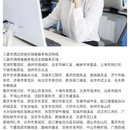
false
给undefined打赏
2
5
10
false
付费内容
元
元
元
20
50
自定义
元
元
三菱空调总部各区报修服务电话热线
三菱空调维修服务电话全国服务区域：
芜湖市繁昌区、德州市德城区、吉安市峡江县、榆林市米脂县、上海市闵行区、
¥
宁德市柘荣县、池州市石台县
6位以上
四平市伊通满族自治县、无锡市江阴市、黄冈市团风县、楚雄姚安县、济宁市曲
阜市、济南市莱芜区、哈尔滨市香坊区、黔东南三穗县、金华市武义县、佳木斯
市桦南县
6位以上
您没有权限发布内容，请购买会员或者提升权
重庆市南川区、平顶山市湛河区、十堰市郧西县、太原市迎泽区、汕尾市陆河
限。
县、平顶山市郏县、沈阳市新民市、湛江市遂溪县
重庆市奉节县、西安市长安区、潍坊市奎文区、安康市镇坪县、怒江傈僳族自治
州福贡县、甘孜乡城县、吉安市吉州区、大同市云冈区、徐州市泉山区
大兴安岭地区加格达奇区、东莞市望牛墩镇、宣城市绩溪县、武汉市江岸区、广
西桂林市兴安县、安庆市岳西县、黔南惠水县、吕梁市交口县
忘记密码？
找回
立刻支付
黄南同仁市、台州市黄岩区、昌江黎族自治县石碌镇、眉山市彭山区、重庆市忠
县、宁夏固原市隆德县、陇南市徽县、宜春市袁州区、中山市横栏镇、广西防城