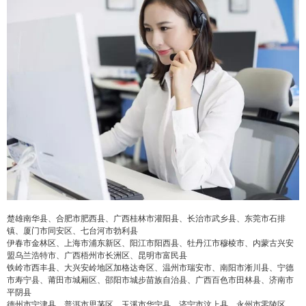
楚雄南华县、合肥市肥西县、广西桂林市灌阳县、长治市武乡县、东莞市石排
镇、厦门市同安区、七台河市勃利县
伊春市金林区、上海市浦东新区、阳江市阳西县、牡丹江市穆棱市、内蒙古兴安
盟乌兰浩特市、广西梧州市长洲区、昆明市富民县
铁岭市西丰县、大兴安岭地区加格达奇区、温州市瑞安市、南阳市淅川县、宁德
市寿宁县、莆田市城厢区、邵阳市城步苗族自治县、广西百色市田林县、济南市
平阴县
德州市宁津县、普洱市思茅区、玉溪市华宁县、济宁市汶上县、永州市零陵区、