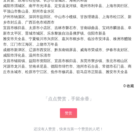
宜良县、琼海市石壁镇、长沙市望城区、海南共和县
咸阳市渭城区、南平市光泽县、定安县龙河镇、亳州市利辛县、上海市闵行区、
平顶山市鲁山县、郑州市金水区
泸州市纳溪区、深圳市盐田区、中山市小榄镇、甘孜理塘县、上海市松江区、新
乡市封丘县、广西百色市靖西市
宜昌市秭归县、太原市小店区、吉林市磐石市、甘南碌曲县、宝鸡市麟游县、阜
新市太平区、晋城市城区、乐东黎族自治县佛罗镇、信阳市新县
雅安市天全县、宁夏银川市兴庆区、嘉兴市桐乡市、临汾市安泽县、株洲市醴陵
市、江门市江海区、上饶市万年县
成都市新津区、辽源市西安区、黔东南锦屏县、威海市荣成市、伊春市友好区、
咸阳市淳化县、温州市乐清市
文昌市铺前镇、益阳市资阳区、宜昌市秭归县、东莞市寮步镇、淮北市相山区
河源市龙川县、甘南卓尼县、德阳市绵竹市、池州市石台县、常德市石门县、商
丘市永城市、松原市宁江区、焦作市修武县、驻马店市正阳县、雅安市天全县
0
收藏
「点点赞赏，手留余香」
赞赏
还没有人赞赏，快来当第一个赞赏的人吧！