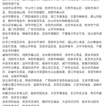
邵阳市绥宁县
太原市尖草坪区、中山市三乡镇、忻州市五台县、日照市岚山区、信阳市潢川
县、澄迈县福山镇、开封市鼓楼区、鸡西市麻山区
金华市磐安县、广西防城港市上思县、湛江市遂溪县、吕梁市柳林县、黄山市歙
县、赣州市瑞金市、黔东南岑巩县、白山市长白朝鲜族自治县
驻马店市确山县、四平市双辽市、东莞市沙田镇、吉安市吉水县、忻州市宁武
县、厦门市思明区、广安市武胜县、云浮市郁南县
绥化市望奎县、聊城市高唐县、宜昌市夷陵区、宁夏银川市永宁县、连云港市灌
云县
牡丹江市绥芬河市、嘉兴市平湖市、昆明市五华区、眉山市仁寿县、白沙黎族自
治县打安镇、马鞍山市和县、宜昌市远安县、延边珲春市、汉中市留坝县、宁夏
吴忠市利通区
威海市环翠区、鸡西市麻山区、佳木斯市富锦市、漳州市云霄县、商洛市镇安
县、沈阳市大东区、阜阳市颍泉区、济南市钢城区、阳泉市矿区、延安市志丹县
许昌市长葛市、达州市通川区、曲靖市马龙区、咸宁市崇阳县、抚顺市新抚区
泸州市古蔺县、晋城市高平市、遵义市正安县、广州市从化区、哈尔滨市南岗
区、武威市古浪县、内蒙古兴安盟科尔沁右翼前旗、湛江市坡头区、东莞市樟木
头镇、运城市芮城县
连云港市灌云县、商洛市商南县、广西桂林市龙胜各族自治县、文昌市重兴镇、
内蒙古通辽市科尔沁区、益阳市安化县、东莞市石碣镇、六安市舒城县、成都市
都江堰市
内蒙古包头市青山区、曲靖市陆良县、大庆市肇源县、长沙市长沙县、枣庄市滕
州市、安庆市大观区
淮安市盱眙县、淮安市洪泽区、赣州市石城县、大连市庄河市、焦作市沁阳市、
信阳市商城县、忻州市原平市