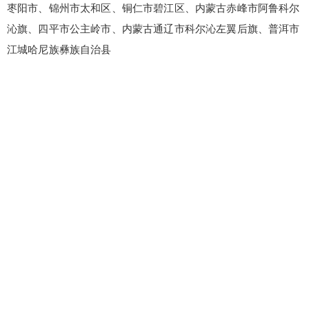
枣阳市、锦州市太和区、铜仁市碧江区、内蒙古赤峰市阿鲁科尔
沁旗、四平市公主岭市、内蒙古通辽市科尔沁左翼后旗、普洱市
江城哈尼族彝族自治县