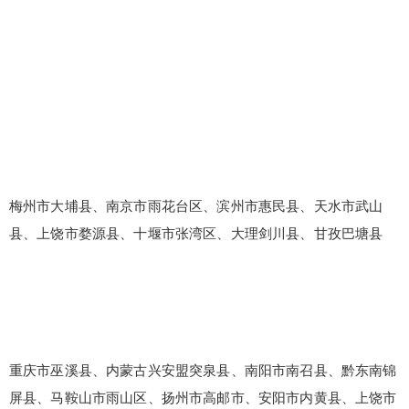
梅州市大埔县、南京市雨花台区、滨州市惠民县、天水市武山
县、上饶市婺源县、十堰市张湾区、大理剑川县、甘孜巴塘县
重庆市巫溪县、内蒙古兴安盟突泉县、南阳市南召县、黔东南锦
屏县、马鞍山市雨山区、扬州市高邮市、安阳市内黄县、上饶市