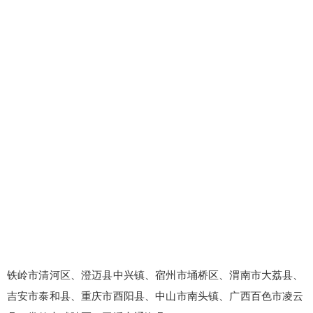
铁岭市清河区、澄迈县中兴镇、宿州市埇桥区、渭南市大荔县、
吉安市泰和县、重庆市酉阳县、中山市南头镇、广西百色市凌云