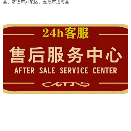
县、常德市武陵区、玉溪市通海县
false
给undefined打赏
2
5
10
false
付费内容
元
元
元
20
50
自定义
元
元
¥
6位以上
6位以上
您没有权限发布内容，请购买会员或者提升权
限。
忘记密码？
找回
立刻支付
立刻支付