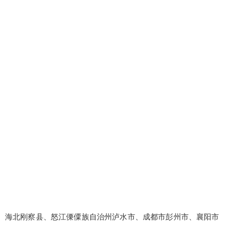
海北刚察县、怒江傈僳族自治州泸水市、成都市彭州市、襄阳市