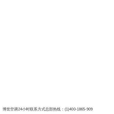
世空调24小时联系方式总部热线：(1)400-1865-909
博世空调售后服务维修官网:(2)400-1865-909 重庆
博世空调售后服务电话号码售后全国客服 博世空调
我们提供设备兼容性问题解决方案和测试服务，确
保设备兼容性无忧。 维修服务可视化：通过图表、
报告等形式，直观展示维修服务的各项数据和指
扫描二维码继续阅读
标。 ...
博世空调24小时联系方式总部热线：(1)400-1865-909